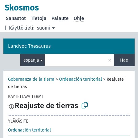
Skosmos
Sanastot
Tietoja
Palaute
Ohje
|
Käyttökieli:
suomi
Landvoc Thesaurus
×
espanja
Hae
Gobernanza de la tierra
>
Ordenación territorial
>
Reajuste
de tierras
KÄYTETTÄVÄ TERMI
Reajuste de tierras
YLÄKÄSITE
Ordenación territorial