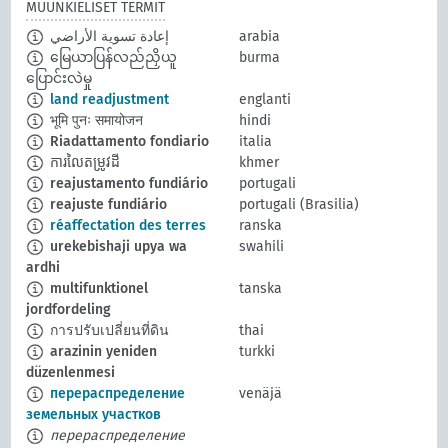
MUUNKIELISET TERMIT
إعادة تسوية الأراضي
arabia
မြေယာပြန်လည်ညှိယူ
burma
ပြောင်းလဲမှု
land readjustment
englanti
भूमि पुनः समायोजन
hindi
Riadattamento fondiario
italia
ការលៃតម្រូវដី
khmer
reajustamento fundiário
portugali
reajuste fundiário
portugali (Brasilia)
réaffectation des terres
ranska
urekebishaji upya wa
swahili
ardhi
multifunktionel
tanska
jordfordeling
การปรับเปลี่ยนที่ดิน
thai
arazinin yeniden
turkki
düzenlenmesi
перераспределение
venäjä
земельных участков
перераспределение