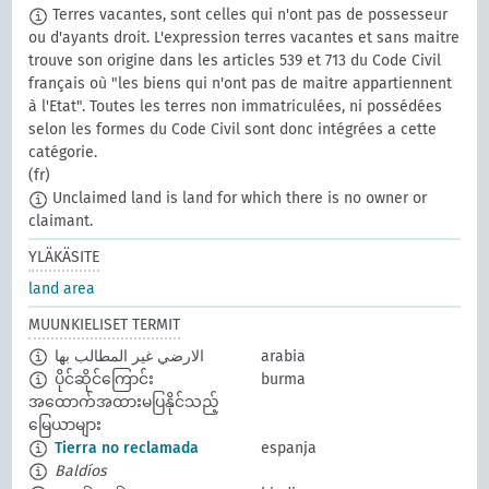
Terres vacantes, sont celles qui n'ont pas de possesseur
ou d'ayants droit. L'expression terres vacantes et sans maitre
trouve son origine dans les articles 539 et 713 du Code Civil
français où "les biens qui n'ont pas de maitre appartiennent
à l'Etat". Toutes les terres non immatriculées, ni possédées
selon les formes du Code Civil sont donc intégrées a cette
catégorie.
(fr)
Unclaimed land is land for which there is no owner or
claimant.
YLÄKÄSITE
land area
MUUNKIELISET TERMIT
الارضي غير المطالب بها
arabia
ပိုင်ဆိုင်ကြောင်း
burma
အထောက်အထားမပြနိုင်သည့်
မြေယာများ
Tierra no reclamada
espanja
Baldíos