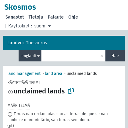
Skosmos
Sanastot
Tietoja
Palaute
Ohje
|
Käyttökieli:
suomi
Landvoc Thesaurus
×
englanti
Hae
land management
>
land area
>
unclaimed lands
KÄYTETTÄVÄ TERMI
unclaimed lands
MÄÄRITELMÄ
Terras não reclamadas são as terras de que se não
conhece o proprietário, são terras sem dono.
(pt)