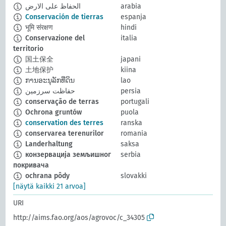
الحفاظ على الارض
arabia
Conservación de tierras
espanja
भूमि संरक्षण
hindi
Conservazione del
italia
territorio
国土保全
japani
土地保护
kiina
ການອະນຸລັກທີ່ດິນ
lao
حفاظت سرزمين
persia
conservação de terras
portugali
Ochrona gruntów
puola
conservation des terres
ranska
conservarea terenurilor
romania
Landerhaltung
saksa
конзервација земљишног
serbia
покривача
ochrana pôdy
slovakki
[näytä kaikki 21 arvoa]
URI
http://aims.fao.org/aos/agrovoc/c_34305