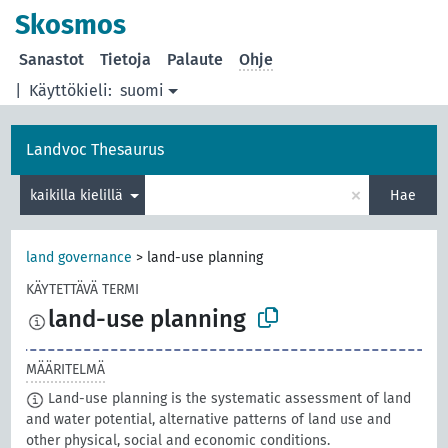
Skosmos
Sanastot
Tietoja
Palaute
Ohje
|
Käyttökieli:
suomi
Landvoc Thesaurus
×
kaikilla kielillä
Hae
land governance
>
land-use planning
KÄYTETTÄVÄ TERMI
land-use planning
MÄÄRITELMÄ
Land-use planning is the systematic assessment of land
and water potential, alternative patterns of land use and
other physical, social and economic conditions.