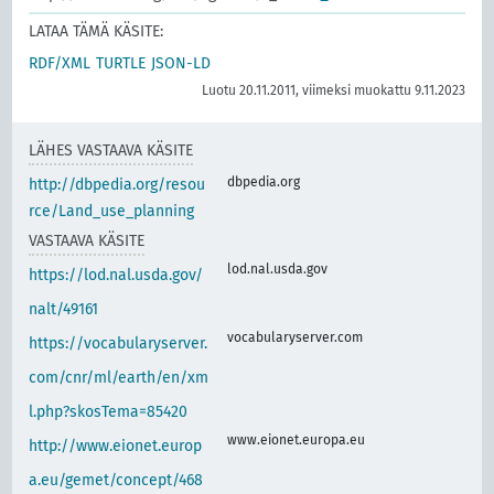
LATAA TÄMÄ KÄSITE:
RDF/XML
TURTLE
JSON-LD
Luotu 20.11.2011, viimeksi muokattu 9.11.2023
LÄHES VASTAAVA KÄSITE
dbpedia.org
http://dbpedia.org/resou
rce/Land_use_planning
VASTAAVA KÄSITE
lod.nal.usda.gov
https://lod.nal.usda.gov/
nalt/49161
vocabularyserver.com
https://vocabularyserver.
com/cnr/ml/earth/en/xm
l.php?skosTema=85420
www.eionet.europa.eu
http://www.eionet.europ
a.eu/gemet/concept/468