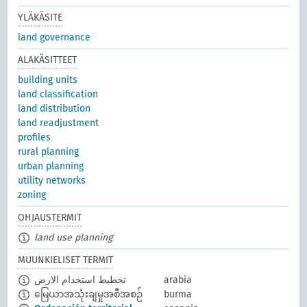
YLÄKÄSITE
land governance
ALAKÄSITTEET
building units
land classification
land distribution
land readjustment
profiles
rural planning
urban planning
utility networks
zoning
OHJAUSTERMIT
land use planning
MUUNKIELISET TERMIT
تخطيط استخدام الارض
arabia
မြေယာအသုံးချမှုအစီအစဉ်
burma