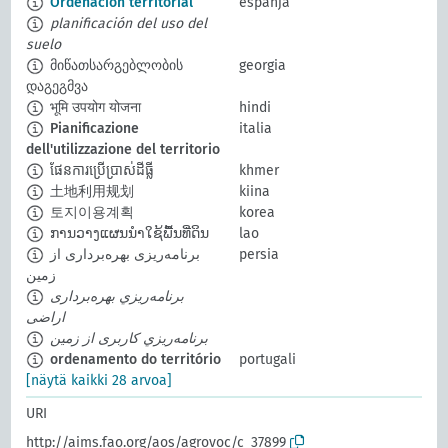
Ordenación territorial
espanja
planificación del uso del
suelo
მიწათსარგებლობის
georgia
დაგეგმვა
भूमि उपयोग योजना
hindi
Pianificazione
italia
dell'utilizzazione del territorio
ផែនការប្រើប្រាស់ដីធ្លី
khmer
土地利用规划
kiina
토지이용계획
korea
ການວາງແຜນນຳໃຊ້ພື້ນທີ່ດິນ
lao
برنامه‌ریزی بهره‌برداری از
persia
زمین
برنامه‌ريزي بهره‌برداری
اراضی
برنامه‌ريزي کاربری از زمين
ordenamento do território
portugali
[näytä kaikki 28 arvoa]
URI
http://aims.fao.org/aos/agrovoc/c_37899