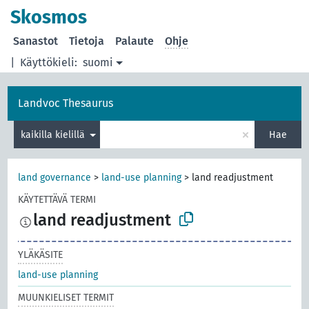
Skosmos
Sanastot
Tietoja
Palaute
Ohje
|
Käyttökieli:
suomi
Landvoc Thesaurus
×
kaikilla kielillä
Hae
land governance
>
land-use planning
>
land readjustment
KÄYTETTÄVÄ TERMI
land readjustment
YLÄKÄSITE
land-use planning
MUUNKIELISET TERMIT