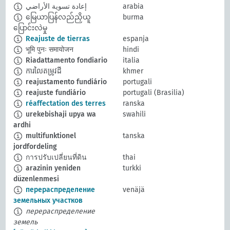
إعادة تسوية الأراضي
arabia
မြေယာပြန်လည်ညှိယူ
burma
ပြောင်းလဲမှု
Reajuste de tierras
espanja
भूमि पुनः समायोजन
hindi
Riadattamento fondiario
italia
ការលៃតម្រូវដី
khmer
reajustamento fundiário
portugali
reajuste fundiário
portugali (Brasilia)
réaffectation des terres
ranska
urekebishaji upya wa
swahili
ardhi
multifunktionel
tanska
jordfordeling
การปรับเปลี่ยนที่ดิน
thai
arazinin yeniden
turkki
düzenlenmesi
перераспределение
venäjä
земельных участков
перераспределение
земель