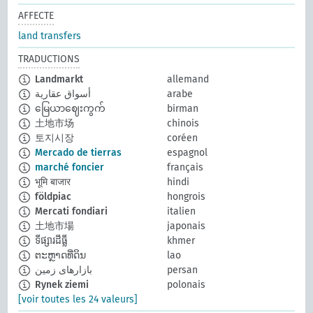
AFFECTE
land transfers
TRADUCTIONS
Landmarkt
allemand
أسواق عقارية
arabe
မြေယာဈေးကွက်
birman
土地市场
chinois
토지시장
coréen
Mercado de tierras
espagnol
marché foncier
français
भूमि बाजार
hindi
földpiac
hongrois
Mercati fondiari
italien
土地市場
japonais
ទីផ្សារដីធ្លី
khmer
ຕະຫຼາດທີ່ດິນ
lao
بازارهای زمین
persan
Rynek ziemi
polonais
[voir toutes les 24 valeurs]