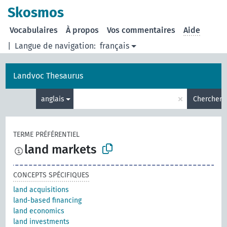
Skosmos
Vocabulaires
À propos
Vos commentaires
Aide
|
Langue de navigation:
français
Landvoc Thesaurus
×
anglais
Chercher
TERME PRÉFÉRENTIEL
land markets
CONCEPTS SPÉCIFIQUES
land acquisitions
land-based financing
land economics
land investments