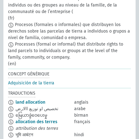
individus ou des groupes au niveau de la famille, de la
communauté ou de l’entreprise (
(fr)
Procesos (formales o informales) que distribuyen los
derechos sobre las parcelas de tierra a individuos o grupos a
nivel de familia, comunidad o empresa.
Processes (formal or informal) that distribute rights to
land parcels to individuals or groups at the level of the
family, community, or company.
(en)
CONCEPT GÉNÉRIQUE
Adquisición de la tierra
TRADUCTIONS
land allocation
anglais
تخصيص او توزيع االارض
arabe
မြေယာခွဲဝေပေးမှု
birman
allocation des terres
français
attribution des terres
भूमि आबंटन
hindi