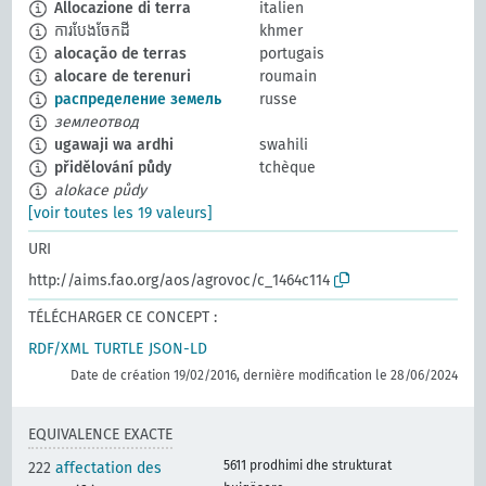
Allocazione di terra
italien
ការបែងចែកដី
khmer
alocação de terras
portugais
alocare de terenuri
roumain
распределение земель
russe
землеотвод
ugawaji wa ardhi
swahili
přidělování půdy
tchèque
alokace půdy
[voir toutes les 19 valeurs]
URI
http://aims.fao.org/aos/agrovoc/c_1464c114
TÉLÉCHARGER CE CONCEPT :
RDF/XML
TURTLE
JSON-LD
Date de création 19/02/2016, dernière modification le 28/06/2024
EQUIVALENCE EXACTE
5611 prodhimi dhe strukturat
222
affectation des