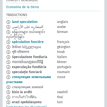
CONCEPT GÉNÉRIQUE
Economía de la tierra
TRADUCTIONS
land speculation
anglais
المضاربة على الأراضي
arabe
မြေယာများ ဝယ်၊ရောင်း
birman
လုပ်ကိုင်ခြင်း
spéculation foncière
français
მიწით სპეკულაცია
géorgien
भूमि परिकल्पना
hindi
Speculazione fondiaria
italien
ការកេងចំណេញផលពីដីធ្លី
khmer
especulação fundiária
portugais
speculație funciară
roumain
спекуляция земельными
russe
участками
спекуляция землей
kisio la ardhi
swahili
การเก็งกำไรที่ดิน
thaï
arazi spekülasyonu
turc