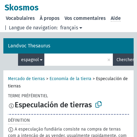
Skosmos
Vocabulaires
À propos
Vos commentaires
Aide
|
Langue de navigation:
français
Landvoc Thesaurus
×
espagnol
Chercher
Mercado de tierras
>
Economía de la tierra
>
Especulación de
tierras
TERME PRÉFÉRENTIEL
Especulación de tierras
DÉFINITION
A especulação fundiária consiste na compra de terras
com a intenção de as vender, usualmente rapidamente, com