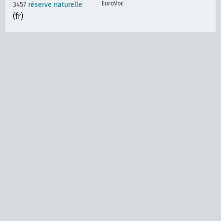
EuroVoc
3457
réserve naturelle
(fr)