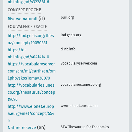
nb.info/gnd/4322861-6
CONCEPT PROCHE
purl.org
(it)
Riserve naturali
EQUIVALENCE EXACTE
lod.gesis.org
http://lod.gesis.org/thes
oz/concept/10050551
d-nb.info
https://d-
nb.info/gnd/4041414-0
vocabularyserver.com
https://vocabularyserver.
com/cnr/ml/earth/en/xm
l.php?skosTema=38070
vocabularies.unesco.org
http://vocabularies.unes
co.org/thesaurus/concep
t9696
www.eionet.europa.eu
http://www.eionet.europ
a.eu/gemet/concept/554
5
(en)
STW Thesaurus for Economics
Nature reserve