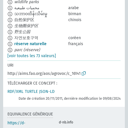
wildlife parks
محميات طبيعية
arabe
သဘာဝထိန်းသိမ်းမှု
birman
自然保护区
chinois
生物圈保护区
野生公园
자연보호구역
coréen
réserve naturelle
français
parc (réserve)
[voir toutes les 73 valeurs]
URI
http://aims.fao.org/aos/agrovoc/c_16141
TÉLÉCHARGER CE CONCEPT :
RDF/XML
TURTLE
JSON-LD
Date de création 20/11/2011, dernière modification le 09/08/2024
EQUIVALENCE GÉNÉRIQUE
d-nb.info
https://d-