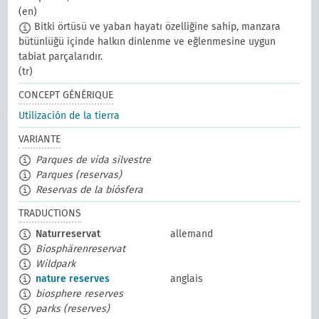
(en)
Bitki örtüsü ve yaban hayatı özelliğine sahip, manzara
bütünlüğü içinde halkın dinlenme ve eğlenmesine uygun
tabiat parçalarıdır.
(tr)
CONCEPT GÉNÉRIQUE
Utilización de la tierra
VARIANTE
Parques de vida silvestre
Parques (reservas)
Reservas de la biósfera
TRADUCTIONS
Naturreservat
allemand
Biosphärenreservat
Wildpark
nature reserves
anglais
biosphere reserves
parks (reserves)