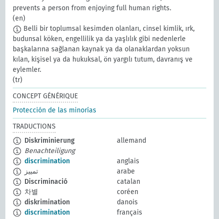
prevents a person from enjoying full human rights.
(en)
Belli bir toplumsal kesimden olanları, cinsel kimlik, ırk,
budunsal köken, engellilik ya da yaşlılık gibi nedenlerle
başkalarına sağlanan kaynak ya da olanaklardan yoksun
kılan, kişisel ya da hukuksal, ön yargılı tutum, davranış ve
eylemler.
(tr)
CONCEPT GÉNÉRIQUE
Protección de las minorías
TRADUCTIONS
Diskriminierung
allemand
Benachteiligung
discrimination
anglais
تمييز
arabe
Discriminació
catalan
차별
coréen
diskrimination
danois
discrimination
français