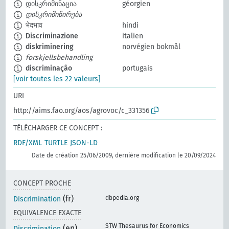
დისკრიმინაცია
géorgien
დისკრიმინირება
भेदभाव
hindi
Discriminazione
italien
diskriminering
norvégien bokmål
forskjellsbehandling
discriminação
portugais
[voir toutes les 22 valeurs]
URI
http://aims.fao.org/aos/agrovoc/c_331356
TÉLÉCHARGER CE CONCEPT :
RDF/XML
TURTLE
JSON-LD
Date de création 25/06/2009, dernière modification le 20/09/2024
CONCEPT PROCHE
(fr)
dbpedia.org
Discrimination
EQUIVALENCE EXACTE
STW Thesaurus for Economics
(en)
Discrimination