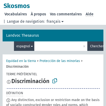
Skosmos
Vocabulaires
À propos
Vos commentaires
Aide
|
Langue de navigation:
français
Landvoc Thesaurus
×
espagnol
Chercher
Equidad en la tierra
>
Protección de las minorías
>
Discriminación
TERME PRÉFÉRENTIEL
Discriminación
DÉFINITION
Any distinction, exclusion or restriction made on the basis
of socially constructed gender roles and norms, which