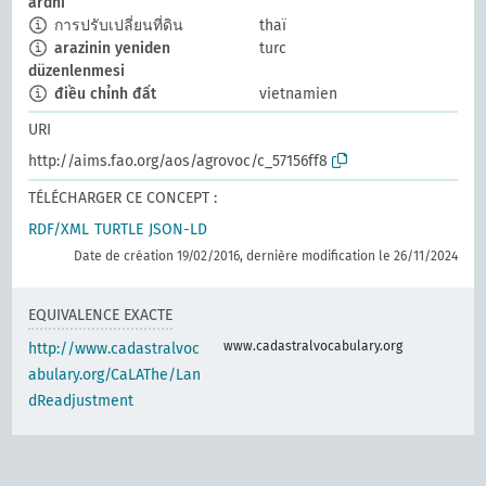
ardhi
การปรับเปลี่ยนที่ดิน
thaï
arazinin yeniden
turc
düzenlenmesi
điều chỉnh đất
vietnamien
URI
http://aims.fao.org/aos/agrovoc/c_57156ff8
TÉLÉCHARGER CE CONCEPT :
RDF/XML
TURTLE
JSON-LD
Date de création 19/02/2016, dernière modification le 26/11/2024
EQUIVALENCE EXACTE
www.cadastralvocabulary.org
http://www.cadastralvoc
abulary.org/CaLAThe/Lan
dReadjustment