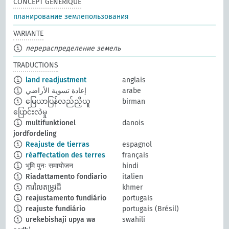
CONCEPT GÉNÉRIQUE
планирование землепользования
VARIANTE
перераспределение земель
TRADUCTIONS
land readjustment
anglais
إعادة تسوية الأراضي
arabe
မြေယာပြန်လည်ညှိယူ
birman
ပြောင်းလဲမှု
multifunktionel
danois
jordfordeling
Reajuste de tierras
espagnol
réaffectation des terres
français
भूमि पुनः समायोजन
hindi
Riadattamento fondiario
italien
ការលៃតម្រូវដី
khmer
reajustamento fundiário
portugais
reajuste fundiário
portugais (Brésil)
urekebishaji upya wa
swahili