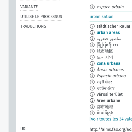
VARIANTE
espace urbain
UTILISE LE PROCESSUS
urbanisation
TRADUCTIONS
städtischer Raum
urban areas
مناطق حضرية
မြို့ပြဧရိယာ
城市地区
도시지역
Zona urbana
Áreas urbanas
Espacio urbano
शहरी क्षेत्र
नगरीय क्षेत्र
városi terület
Aree urbane
都市地域
តំបន់ទីក្រុង
[voir toutes les 34 val
URI
http://aims.fao.org/a