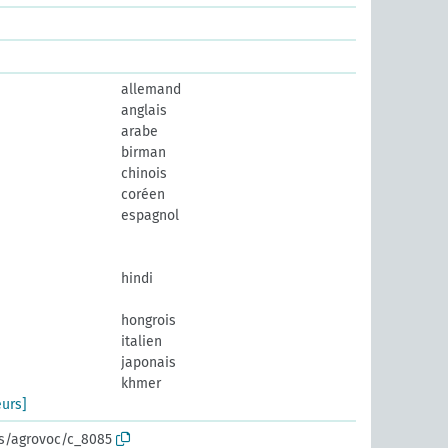
allemand
anglais
arabe
birman
chinois
coréen
espagnol
hindi
hongrois
italien
japonais
khmer
eurs]
os/agrovoc/c_8085