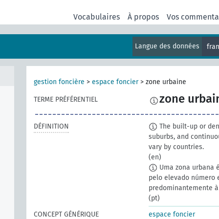
Vocabulaires
À propos
Vos commenta
Langue des données
fra
gestion foncière
>
espace foncier
>
zone urbaine
zone urbai
TERME PRÉFÉRENTIEL
DÉFINITION
The built-up or den
suburbs, and continuo
vary by countries.
(en)
Uma zona urbana é
pelo elevado número e
predominantemente à c
(pt)
CONCEPT GÉNÉRIQUE
espace foncier