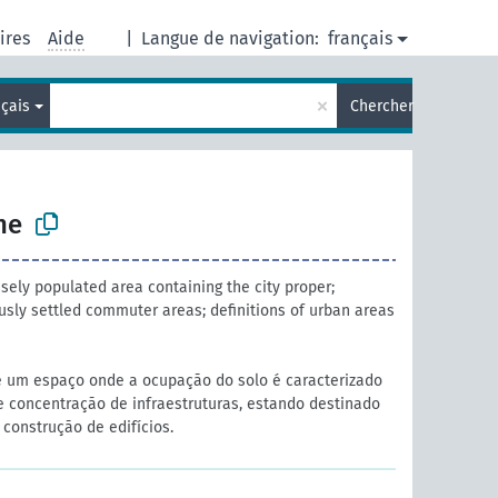
ires
Aide
|
Langue de navigation:
français
×
nçais
Chercher
ne
sely populated area containing the city proper;
usly settled commuter areas; definitions of urban areas
 um espaço onde a ocupação do solo é caracterizado
 concentração de infraestruturas, estando destinado
onstrução de edifícios.