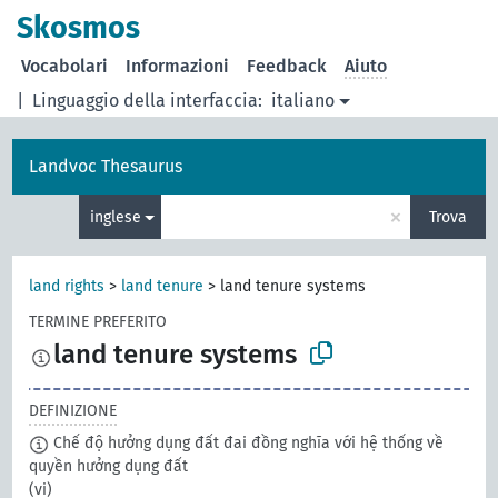
Skosmos
Vocabolari
Informazioni
Feedback
Aiuto
|
Linguaggio della interfaccia:
italiano
Landvoc Thesaurus
×
inglese
Trova
land rights
>
land tenure
>
land tenure systems
TERMINE PREFERITO
land tenure systems
DEFINIZIONE
Chế độ hưởng dụng đất đai đồng nghĩa với hệ thống về
quyền hưởng dụng đất
(vi)