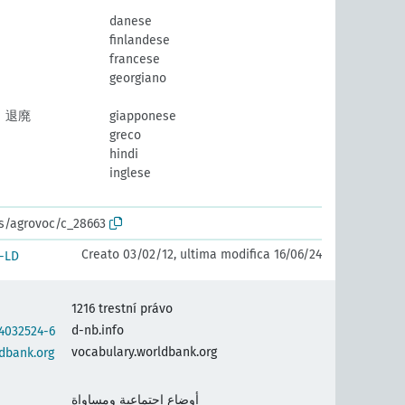
danese
finlandese
francese
georgiano
、退廃
giapponese
greco
hindi
inglese
os/agrovoc/c_28663
Creato 03/02/12, ultima modifica 16/06/24
-LD
1216 trestní právo
d-nb.info
/4032524-6
vocabulary.worldbank.org
ldbank.org
أوضاع إجتماعية ومساواة