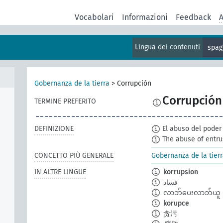
Vocabolari
Informazioni
Feedback
A
Lingua dei contenuti
spag
Gobernanza de la tierra
>
Corrupción
Corrupción
TERMINE PREFERITO
DEFINIZIONE
El abuso del poder
The abuse of entrus
CONCETTO PIÙ GENERALE
Gobernanza de la tier
IN ALTRE LINGUE
korrupsion
فساد
လာဘ်ပေးလာဘ်ယူ
korupce
贪污