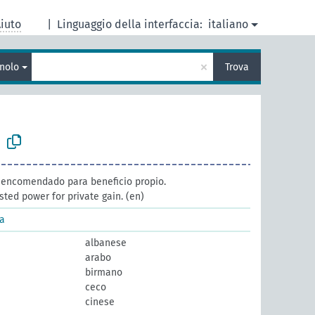
iuto
|
Linguaggio della interfaccia:
italiano
×
nolo
Trova
 encomendado para beneficio propio.
ted power for private gain.
(en)
ra
albanese
arabo
birmano
ceco
cinese