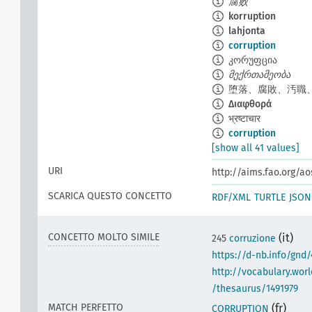
腐败
korruption
lahjonta
corruption
კორუფცია
მექრთამეობა
堕落、腐敗、汚職
Διαφθορά
भ्रष्टाचार
corruption
[show all 41 values]
URI
http://aims.fao.org/a
SCARICA QUESTO CONCETTO
RDF/XML
TURTLE
JSON
CONCETTO MOLTO SIMILE
(it)
245
corruzione
https://d-nb.info/gnd
http://vocabulary.wor
/thesaurus/1491979
MATCH PERFETTO
(fr)
CORRUPTION