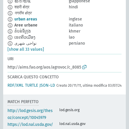
都市地域
giapponese
शहरी क्षेत्र
hindi
नगरीय क्षेत्र
urban areas
inglese
Aree urbane
italiano
តំបន់ទីក្រុង
khmer
ເຂດຕົວເມືອງ
lao
نواحی شهری
persiano
[show all 33 values]
URI
http://aims.fao.org/aos/agrovoc/c_8085
SCARICA QUESTO CONCETTO
RDF/XML
TURTLE
JSON-LD
Creato 20/11/11, ultima modifica 03/07/24
MATCH PERFETTO
lod.gesis.org
http://lod.gesis.org/thes
oz/concept/10045979
lod.nal.usda.gov
https://lod.nal.usda.gov/