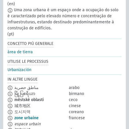
(en)
Uma zona urbana é um espaço onde a ocupação do solo
é caracterizado pelo elevado número e concentração de
infraestruturas, estando destinado predominantemente à
construção de edifícios.
(pt)
CONCETTO PIÙ GENERALE
área de tierra
UTILISE LE PROCESSUS
Urbanización
IN ALTRE LINGUE
مناطق حضرية
arabo
မြို့ပြဧရိယာ
birmano
městské oblasti
ceco
城市地区
cinese
도시지역
coreano
zone urbaine
francese
espace urbain