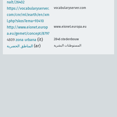
nalt/26402
vocabularyserver.com
https://vocabularyserver.
com/cnr/ml/earth/en/xm
l.php?skosTema=93410
www.eionet.europa.eu
http://www.eionet.europ
a.eu/gemet/concept/8797
(it)
2846 stedenbouw
4809
zona urbana
(ar)
المستوطنات البشرية
المناطق الحضرية