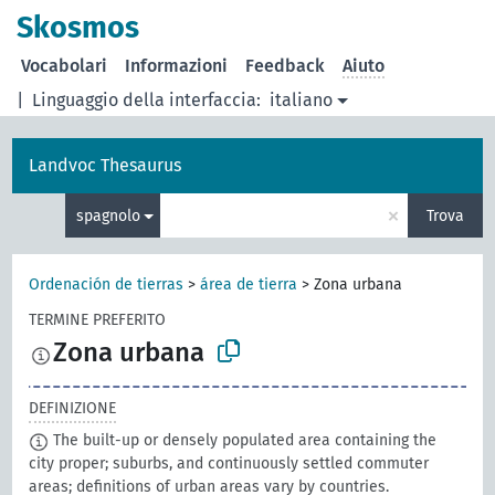
Skosmos
Vocabolari
Informazioni
Feedback
Aiuto
|
Linguaggio della interfaccia:
italiano
Landvoc Thesaurus
×
spagnolo
Trova
Ordenación de tierras
>
área de tierra
>
Zona urbana
TERMINE PREFERITO
Zona urbana
DEFINIZIONE
The built-up or densely populated area containing the
city proper; suburbs, and continuously settled commuter
areas; definitions of urban areas vary by countries.