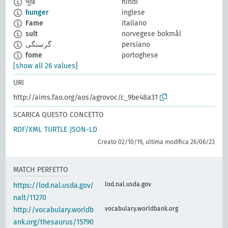
भूख
hindi
hunger
inglese
Fame
italiano
sult
norvegese bokmål
گرسنگی
persiano
fome
portoghese
[show all 26 values]
URI
http://aims.fao.org/aos/agrovoc/c_9be48a31
SCARICA QUESTO CONCETTO
RDF/XML
TURTLE
JSON-LD
Creato 02/10/19, ultima modifica 26/06/23
MATCH PERFETTO
lod.nal.usda.gov
https://lod.nal.usda.gov/
nalt/11270
vocabulary.worldbank.org
http://vocabulary.worldb
ank.org/thesaurus/15790