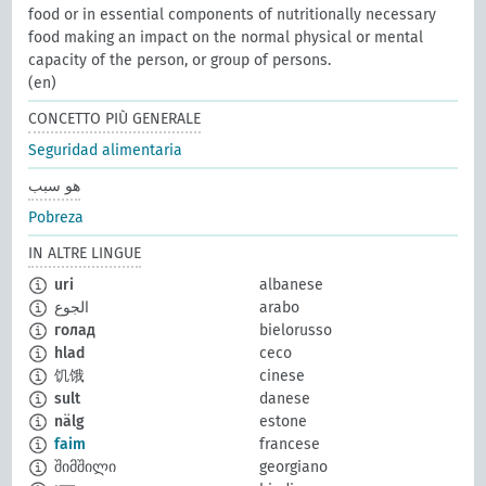
food or in essential components of nutritionally necessary
food making an impact on the normal physical or mental
capacity of the person, or group of persons.
(en)
CONCETTO PIÙ GENERALE
Seguridad alimentaria
هو سبب
Pobreza
IN ALTRE LINGUE
uri
albanese
الجوع
arabo
голад
bielorusso
hlad
ceco
饥饿
cinese
sult
danese
nälg
estone
faim
francese
შიმშილი
georgiano