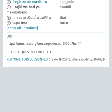
Registro de escritura
spagnolo
usajili wa hati ya
swahili
makubaliano
การลงทะเบียนโฉนดที่ดิน
thai
tapu tescili
turco
[show all 16 values]
URI
http://aims.fao.org/aos/agrovoc/c_6120d7bc
SCARICA QUESTO CONCETTO
RDF/XML
TURTLE
JSON-LD
Creato 19/02/16, ultima modifica 30/09/24