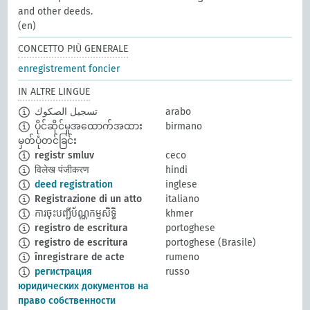
and other deeds.
(en)
CONCETTO PIÙ GENERALE
enregistrement foncier
IN ALTRE LINGUE
تسجيل الصكوك
arabo
ပိုင်ဆိုင်မှုအထောက်အထား
birmano
မှတ်ပုံတင်ခြင်း
registr smluv
ceco
विलेख पंजीकरण
hindi
deed registration
inglese
Registrazione di un atto
italiano
ការចុះបញ្ជីប័ណ្ណកម្មសិទ្ធិ
khmer
registro de escritura
portoghese
registro de escritura
portoghese (Brasile)
înregistrare de acte
rumeno
регистрация
russo
юридических документов на
право собственности