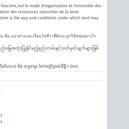
foncière, est le mode d'organisation et l'ensemble des
sation des ressources naturelles de la terre.
stem is the way and conditions under which land may
น คือ แนวทางและเงื่อนไขที่ว่าที่ดินจะถูกใช้สอยอย่างไร
်သည်မြေအသုံးပြုနိုင်မည့်နည်းလမ်းနှင့်သတ်မှတ်ချက်များဖြစ်
គឺជាបែបបទ និង លក្ខខណ្ឌ នៃការប្រើប្រាស់ដីធ្លី។
(km)
s
el
ux