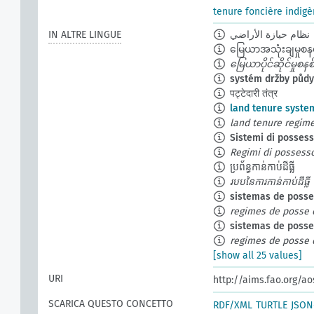
tenure foncière indig
IN ALTRE LINGUE
نظام حيازة الأراضي
မြေယာအသုံးချမှုစနစ
မြေယာပိုင်ဆိုင်မှုစနစ
systém držby půdy
पट्टेदारी तंत्र
land tenure syste
land tenure regim
Sistemi di possess
Regimi di possesso
ប្រព័ន្ធកាន់កាប់ដីធ្លី
របបនៃការកាន់កាប់ដីធ្លី
sistemas de posse
regimes de posse d
sistemas de posse
regimes de posse d
[show all 25 values]
URI
http://aims.fao.org/a
SCARICA QUESTO CONCETTO
RDF/XML
TURTLE
JSON