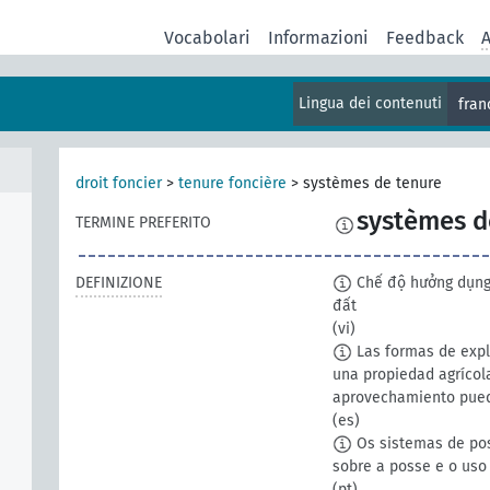
Vocabolari
Informazioni
Feedback
A
Lingua dei contenuti
fran
droit foncier
>
tenure foncière
>
systèmes de tenure
systèmes d
TERMINE PREFERITO
DEFINIZIONE
Chế độ hưởng dụng 
đất
(vi)
Las formas de expl
una propiedad agrícola
aprovechamiento puede
(es)
Os sistemas de pos
sobre a posse e o uso 
(pt)