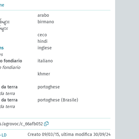
ène
arabo
်များ
birmano
်များ
ceco
hindi
ms
inglese
es
o fondiario
italiano
 fondiario
khmer
 da terra
portoghese
a terra
 da terra
portoghese (Brasile)
a terra
os/agrovoc/c_66afb052
Creato 09/03/15, ultima modifica 30/09/24
-LD