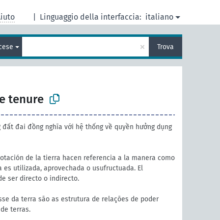
iuto
|
Linguaggio della interfaccia:
italiano
×
cese
Trova
e tenure
đất đai đồng nghĩa với hệ thống về quyền hưởng dụng
otación de la tierra hacen referencia a la manera como
 es utilizada, aprovechada o usufructuada. El
 ser directo o indirecto.
se da terra são as estrutura de relações de poder
de terras.