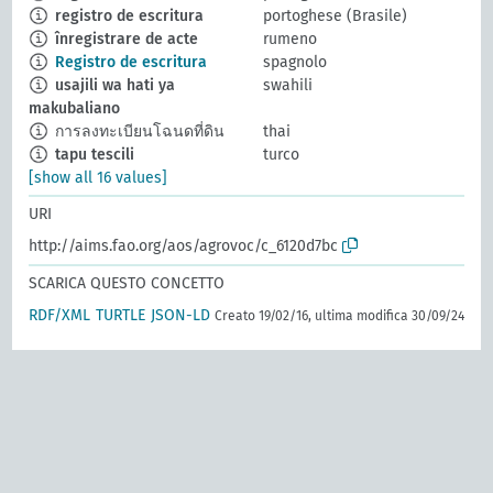
registro de escritura
portoghese (Brasile)
înregistrare de acte
rumeno
Registro de escritura
spagnolo
usajili wa hati ya
swahili
makubaliano
การลงทะเบียนโฉนดที่ดิน
thai
tapu tescili
turco
[show all 16 values]
URI
http://aims.fao.org/aos/agrovoc/c_6120d7bc
SCARICA QUESTO CONCETTO
RDF/XML
TURTLE
JSON-LD
Creato 19/02/16, ultima modifica 30/09/24