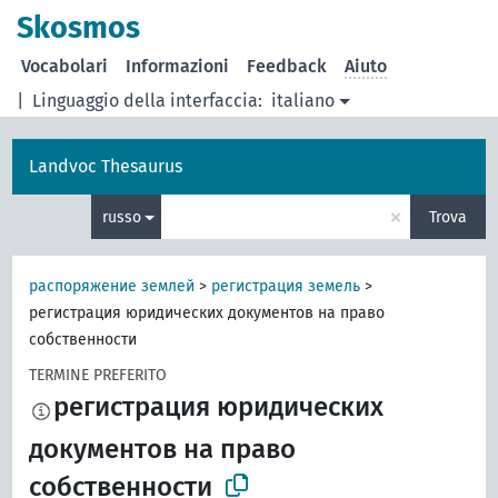
Skosmos
Vocabolari
Informazioni
Feedback
Aiuto
|
Linguaggio della interfaccia:
italiano
Landvoc Thesaurus
×
russo
Trova
распоряжение землей
>
регистрация земель
>
регистрация юридических документов на право
собственности
TERMINE PREFERITO
регистрация юридических
документов на право
собственности