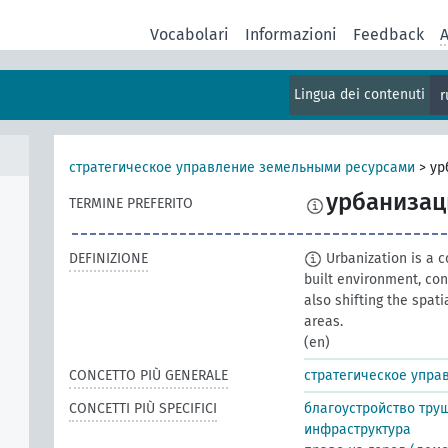
Vocabolari
Informazioni
Feedback
A
Lingua dei contenuti
r
стратегическое управление земельными ресурсами
>
ур
урбанизац
TERMINE PREFERITO
DEFINIZIONE
Urbanization is a 
built environment, con
also shifting the spati
areas.
(en)
CONCETTO PIÙ GENERALE
стратегическое упра
CONCETTI PIÙ SPECIFICI
благоустройство тру
инфраструктура