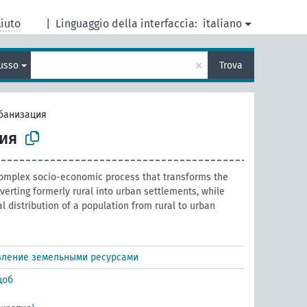
iuto
|
Linguaggio della interfaccia:
italiano
×
usso
Trova
банизация
ия
complex socio-economic process that transforms the
verting formerly rural into urban settlements, while
al distribution of a population from rural to urban
вление земельными ресурсами
щоб