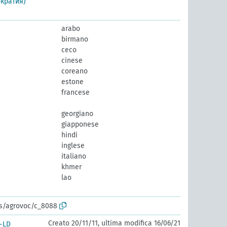
ократия)
arabo
birmano
ceco
cinese
coreano
estone
francese
georgiano
giapponese
hindi
inglese
italiano
khmer
lao
os/agrovoc/c_8088
Creato 20/11/11, ultima modifica 16/06/21
-LD