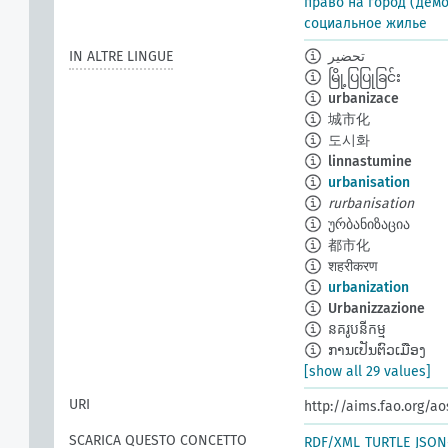
право на город (дем
социальное жилье
IN ALTRE LINGUE
تحضير
မြို့ပြပြုခြင်း
urbanizace
城市化
도시화
linnastumine
urbanisation
rurbanisation
ურბანიზაცია
都市化
शहरीकरण
urbanization
Urbanizzazione
នគរូបនីកម្ម
ການເປັນຕົວເມືອງ
[show all 29 values]
URI
http://aims.fao.org/a
SCARICA QUESTO CONCETTO
RDF/XML
TURTLE
JSON