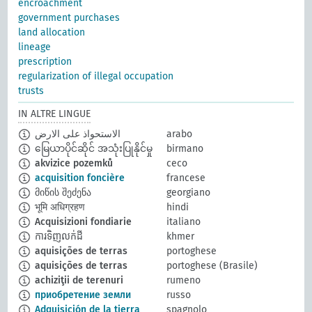
encroachment
government purchases
land allocation
lineage
prescription
regularization of illegal occupation
trusts
IN ALTRE LINGUE
الاستحواذ على الارض
arabo
မြေယာပိုင်ဆိုင် အသုံးပြုနိုင်မှု
birmano
akvizice pozemků
ceco
acquisition foncière
francese
მიწის შეძენა
georgiano
भूमि अधिग्रहण
hindi
Acquisizioni fondiarie
italiano
ការទិញលក់ដី
khmer
aquisições de terras
portoghese
aquisições de terras
portoghese (Brasile)
achiziţii de terenuri
rumeno
приобретение земли
russo
Adquisición de la tierra
spagnolo