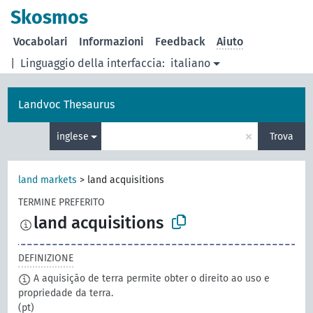
Skosmos
Vocabolari
Informazioni
Feedback
Aiuto
|
Linguaggio della interfaccia:
italiano
Landvoc Thesaurus
×
inglese
Trova
land markets
>
land acquisitions
TERMINE PREFERITO
land acquisitions
DEFINIZIONE
A aquisição de terra permite obter o direito ao uso e
propriedade da terra.
(pt)