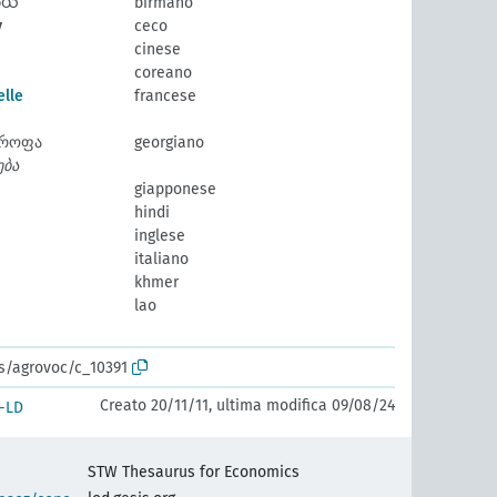
ယ်
birmano
y
ceco
cinese
coreano
elle
francese
ტროფა
georgiano
ება
giapponese
hindi
inglese
italiano
khmer
lao
os/agrovoc/c_10391
Creato 20/11/11, ultima modifica 09/08/24
-LD
STW Thesaurus for Economics