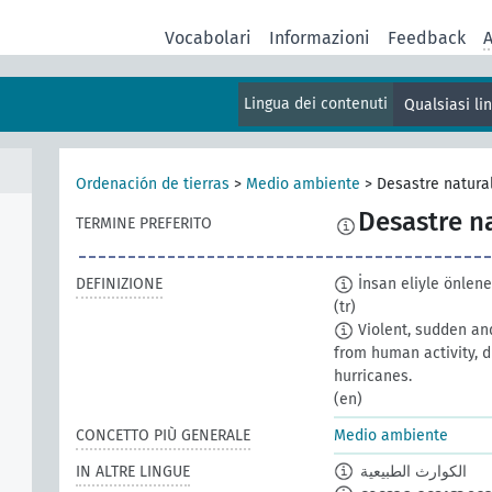
Vocabolari
Informazioni
Feedback
A
Lingua dei contenuti
Qualsiasi l
Ordenación de tierras
>
Medio ambiente
>
Desastre natura
Desastre n
TERMINE PREFERITO
DEFINIZIONE
İnsan eliyle önlenem
(tr)
Violent, sudden an
from human activity, 
hurricanes.
(en)
CONCETTO PIÙ GENERALE
Medio ambiente
IN ALTRE LINGUE
الكوارث الطبيعية