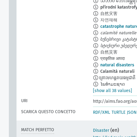
သဘာဝ ဘေးအန္တရာ
přírodní katastrof
自然灾害
자연재해
catastrophe natur
calamité naturelle
ბუნებრივი კატას
სტიქიური უბედურ
自然災害
प्राकृतिक आपदा
natural disasters
Calamità naturali
​គ្រោះមហន្តរាយធម្មជាតិ
ໄພທຳມະຊາດ
[show all 38 values]
URI
http://aims.fao.org/a
SCARICA QUESTO CONCETTO
RDF/XML
TURTLE
JSON
MATCH PERFETTO
(en)
Disaster