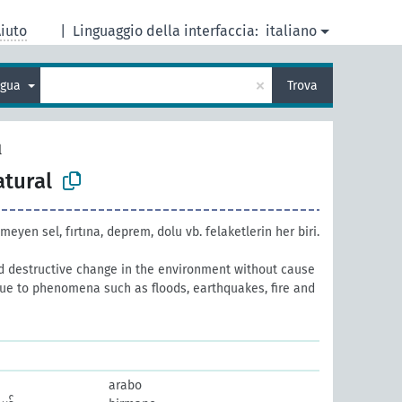
iuto
|
Linguaggio della interfaccia:
italiano
×
ingua
Trova
l
atural
eyen sel, fırtına, deprem, dolu vb. felaketlerin her biri.
d destructive change in the environment without cause
due to phenomena such as floods, earthquakes, fire and
arabo