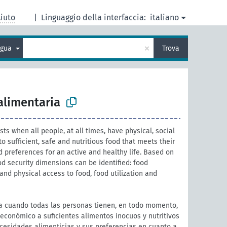
iuto
|
Linguaggio della interfaccia:
italiano
×
ingua
Trova
alimentaria
sts when all people, at all times, have physical, social
 sufficient, safe and nutritious food that meets their
 preferences for an active and healthy life. Based on
ood security dimensions can be identified: food
 and physical access to food, food utilization and
a cuando todas las personas tienen, en todo momento,
y económico a suficientes alimentos inocuos y nutritivos
ecesidades alimenticias y sus preferencias en cuanto a