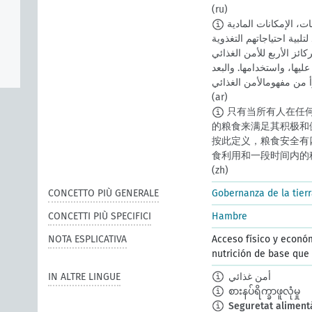
(ru)
يتحقق الأمن الغذائي عندما تتوافر لجميع الناس، في كل الأوقات، الإمكانات المادية
بية احتياجاتهم التغذوية
ائز الأربع للأمن الغذائي
ليها، واستخدامها. والبعد
(ar)
只有当所有人在任
的粮食来满足其积极和
按此定义，粮食安全有
食利用和一段时间内的
(zh)
CONCETTO PIÙ GENERALE
Gobernanza de la tier
CONCETTI PIÙ SPECIFICI
Hambre
NOTA ESPLICATIVA
Acceso físico y econó
nutrición de base que
IN ALTRE LINGUE
أمن غذائي
စားနပ်ရိက္ခာဖူလုံမှု
Seguretat aliment