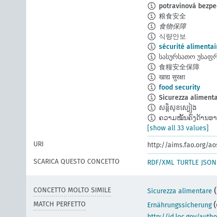
potravinová bezpe
粮食安全
食物保障
식량안보
sécurité alimentai
სასურსათო უსაფ
食糧安全保障
खाद्य सुरक्षा
food security
Sicurezza aliment
សន្តិសុខស្បៀង
ຄວາມໝັ້ນຄົງດ້ານອ
[show all 33 values]
URI
http://aims.fao.org/a
SCARICA QUESTO CONCETTO
RDF/XML
TURTLE
JSON
CONCETTO MOLTO SIMILE
(
Sicurezza alimentare
MATCH PERFETTO
Ernährungssicherung
http://id.loc.gov/auth