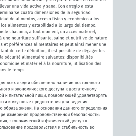
 llevar una vida activa y sana. Con arreglo a esta
terminarse cuatro dimensiones de la seguridad
lidad de alimentos, acceso físico y económico a los
 los alimentos y estabilidad a lo largo del tiempo.
elle chacun a, à tout moment, un accès matériel,
 une nourriture suffisante, saine et nutritive de nature
ns et préférences alimentaires et peut ainsi mener une
rtant de cette définition, il est possible de dégager les
a sécurité alimentaire suivantes: disponibilités
onomique et matériel à la nourriture, utilisation des
dans le temps.
для всех людей обеспечено наличие постоянного
ьного и экономического доступа к достаточному
ой и питательной пищи, позволяющей удовлетворять
сти и вкусовые предпочтения для ведения
го образа жизни. На основании данного определения
ре измерения продовольственной безопасности:
вия, экономический и физический доступ к
ользование продовольствия и стабильность во