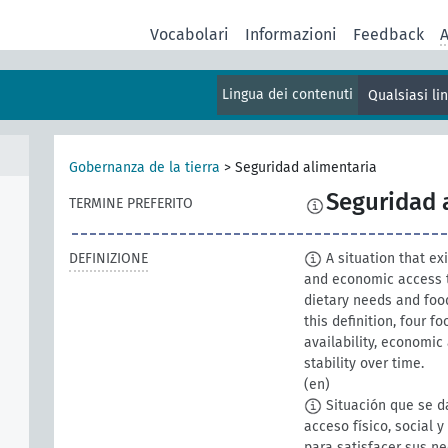
Vocabolari
Informazioni
Feedback
A
Lingua dei contenuti
Qualsiasi l
Gobernanza de la tierra
>
Seguridad alimentaria
Seguridad 
TERMINE PREFERITO
DEFINIZIONE
A situation that exi
and economic access to
dietary needs and food
this definition, four f
availability, economic
stability over time.
(en)
Situación que se d
acceso físico, social 
para satisfacer sus n