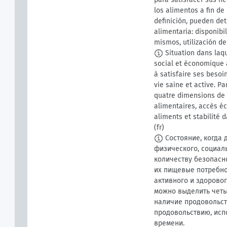
los alimentos a fin de
definición, pueden de
alimentaria: disponibi
mismos, utilización de
Situation dans laqu
social et économique à
à satisfaire ses besoi
vie saine et active. Pa
quatre dimensions de l
alimentaires, accès éc
aliments et stabilité 
(fr)
Состояние, когда 
физического, социал
количеству безопасн
их пищевые потребно
активного и здорово
можно выделить четы
наличие продовольст
продовольствию, исп
времени.