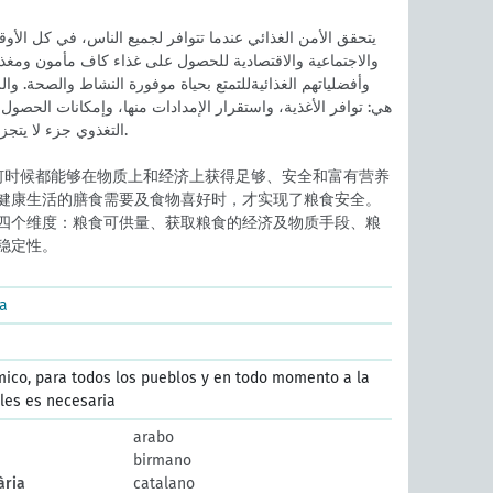
والاجتماعية والاقتصادية للحصول على غذاء كاف مأمون ومغذ لتل
وأفضلياتهم الغذائيةللتمتع بحياة موفورة النشاط والصحة. والرك
هي: توافر الأغذية، واستقرار الإمدادات منها، وإمكانات الحصول ع
التغذوي جزء لا يتجزأ من مفهومالأمن الغذائي.
何时候都能够在物质上和经济上获得足够、安全和富有营养
健康生活的膳食需要及食物喜好时，才实现了粮食安全。
四个维度：粮食可供量、获取粮食的经济及物质手段、粮
稳定性。
ra
mico, para todos los pueblos y en todo momento a la
 les es necesaria
arabo
birmano
ària
catalano