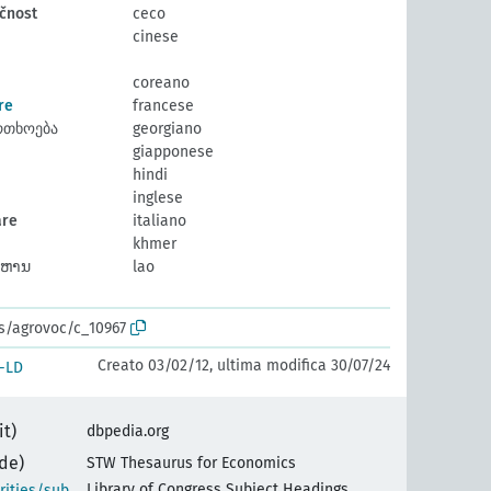
čnost
ceco
cinese
coreano
re
francese
რთხოება
georgiano
giapponese
hindi
inglese
are
italiano
khmer
າຫານ
lao
os/agrovoc/c_10967
Creato 03/02/12, ultima modifica 30/07/24
-LD
it)
dbpedia.org
(de)
STW Thesaurus for Economics
Library of Congress Subject Headings
orities/sub