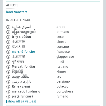
AFFECTE
land transfers
IN ALTRE LINGUE
أسواق عقارية
arabo
မြေယာဈေးကွက်
birmano
trhy s půdou
ceco
土地市场
cinese
토지시장
coreano
marché foncier
francese
土地市場
giapponese
भूमि बाजार
hindi
Mercati fondiari
italiano
ទីផ្សារដីធ្លី
khmer
ຕະຫຼາດທີ່ດິນ
lao
بازارهای زمین
persiano
Rynek ziemi
polacco
mercado fundiário
portoghese
piaţă funciară
rumeno
[show all 24 values]