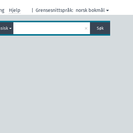
ng
Hjelp
|
Grensesnittspråk:
norsk bokmål
×
ssisk
Søk