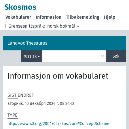
Skosmos
Vokabularer
Informasjon
Tilbakemelding
Hjelp
|
Grensesnittspråk:
norsk bokmål
Landvoc Thesaurus
×
russisk
Søk
Informasjon om vokabularet
SIST ENDRET
вторник, 10 декабря 2024 г. 08:24:42
TYPE
http://www.w3.org/2004/02/skos/core#ConceptScheme