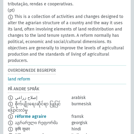
tributação, rendas e cooperativas.
(pt)
This is a collection of activities and changes designed to
alter the agrarian structure of a country and the way it uses
its land, often involving elements of land redistribution and
changes to the land tenure system. A reform normally has
political, economic and social/cultural dimensions. Its
objectives are generally to improve the levels of agricultural
production and the standards of living of agricultural
producers.
OVERORDNEDE BEGREPER
land reform
PÅ ANDRE SPRÅK
إصلاح زراعي
arabisk
စိုက်ပျိုးရေးဆိုင်ရာ ပြုပြင်
burmesisk
ပြောင်းလဲမှု
réforme agraire
fransk
აგრარული რეფორმა
georgisk
कृषि सुधार
hindi