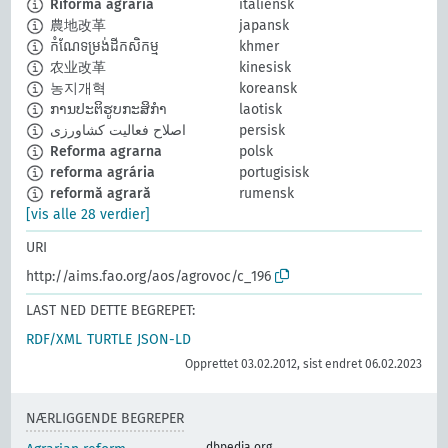
Riforma agraria
italiensk
農地改革
japansk
កំណែទម្រង់ដីកសិកម្ម
khmer
农业改革
kinesisk
농지개혁
koreansk
ການປະຕິຮູບກະສິກຳ
laotisk
اصلاح فعالیت کشاورزی
persisk
Reforma agrarna
polsk
reforma agrária
portugisisk
reformă agrară
rumensk
[vis alle 28 verdier]
URI
http://aims.fao.org/aos/agrovoc/c_196
LAST NED DETTE BEGREPET:
RDF/XML
TURTLE
JSON-LD
Opprettet 03.02.2012, sist endret 06.02.2023
NÆRLIGGENDE BEGREPER
dbpedia.org