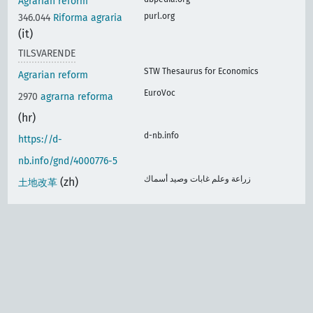
Agrarian reform
purl.org
346.044
Riforma agraria
(it)
TILSVARENDE
STW Thesaurus for Economics
Agrarian reform
EuroVoc
2970
agrarna reforma
(hr)
d-nb.info
https://d-
nb.info/gnd/4000776-5
زراعة وعلم غابات وصيد أسماك
(zh)
土地改革