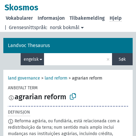
Skosmos
Vokabularer
Informasjon
Tilbakemelding
Hjelp
|
Grensesnittspråk:
norsk bokmål
Landvoc Thesaurus
×
engelsk
Søk
land governance
>
land reform
>
agrarian reform
ANBEFALT TERM
agrarian reform
DEFINISJON
Reforma agrária, ou fundiária, está relacionada com a
redistribuição da terra; num sentido mais amplo inclui
mudanças nas instituições agrárias, incluindo crédito,