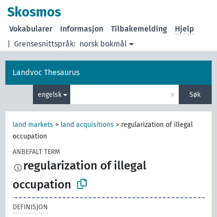
Skosmos
Vokabularer
Informasjon
Tilbakemelding
Hjelp
|
Grensesnittspråk:
norsk bokmål
Landvoc Thesaurus
×
engelsk
Søk
land markets
>
land acquisitions
>
regularization of illegal
occupation
ANBEFALT TERM
regularization of illegal
occupation
DEFINISJON