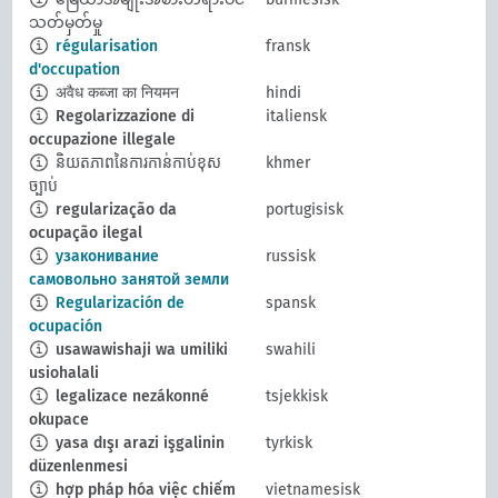
သတ်မှတ်မှု
régularisation
fransk
d'occupation
अवैध कब्जा का नियमन
hindi
Regolarizzazione di
italiensk
occupazione illegale
និយតភាពនៃការកាន់កាប់ខុស
khmer
ច្បាប់
regularização da
portugisisk
ocupação ilegal
узаконивание
russisk
самовольно занятой земли
Regularización de
spansk
ocupación
usawawishaji wa umiliki
swahili
usiohalali
legalizace nezákonné
tsjekkisk
okupace
yasa dışı arazi işgalinin
tyrkisk
düzenlenmesi
hợp pháp hóa việc chiếm
vietnamesisk