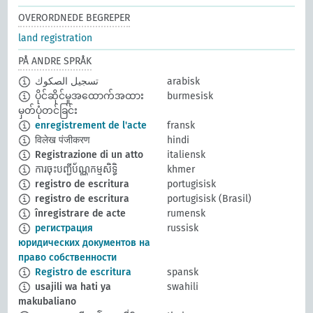
OVERORDNEDE BEGREPER
land registration
PÅ ANDRE SPRÅK
تسجيل الصكوك
arabisk
ပိုင်ဆိုင်မှုအထောက်အထား
burmesisk
မှတ်ပုံတင်ခြင်း
enregistrement de l'acte
fransk
विलेख पंजीकरण
hindi
Registrazione di un atto
italiensk
ការចុះបញ្ជីប័ណ្ណកម្មសិទ្ធិ
khmer
registro de escritura
portugisisk
registro de escritura
portugisisk (Brasil)
înregistrare de acte
rumensk
регистрация
russisk
юридических документов на
право собственности
Registro de escritura
spansk
usajili wa hati ya
swahili
makubaliano