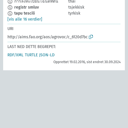
การลงทะเบียนโฉนดที่ดิน
thai
registr smluv
tsjekkisk
tapu tescili
tyrkisk
[vis alle 16 verdier]
URI
http://aims.fao.org/aos/agrovoc/c_6120d7bc
LAST NED DETTE BEGREPET:
RDF/XML
TURTLE
JSON-LD
Opprettet 19.02.2016, sist endret 30.09.2024