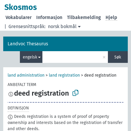
Skosmos
Vokabularer
Informasjon
Tilbakemelding
Hjelp
|
Grensesnittspråk:
norsk bokmål
Landvoc Thesaurus
×
engelsk
Søk
land administration
>
land registration
>
deed registration
ANBEFALT TERM
deed registration
DEFINISJON
Deeds registration is a system of proof of property
ownership and interests based on the registration of transfer
and other deeds.