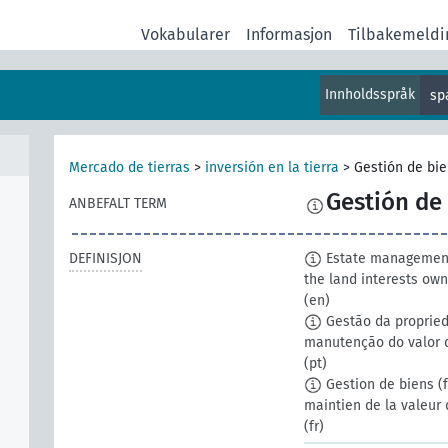
Vokabularer
Informasjon
Tilbakemeldi
Innholdsspråk
sp
Mercado de tierras
>
inversión en la tierra
>
Gestión de bi
Gestión de
ANBEFALT TERM
DEFINISJON
Estate management 
the land interests own
(en)
Gestão da proprieda
manutenção do valor d
(pt)
Gestion de biens (fo
maintien de la valeur 
(fr)