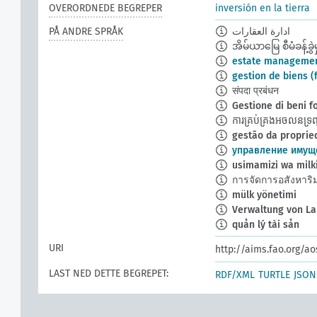
OVERORDNEDE BEGREPER
inversión en la tierra
PÅ ANDRE SPRÅK
ادارة العقارات
အိမ်ယာမြေ စီမံခန့်ခွဲမှ
estate manageme
gestion de biens (
संपदा प्रबंधन
Gestione di beni f
ការគ្រប់គ្រងអចលនទ្រព
gestão da propried
управление имущ
usimamizi wa milk
การจัดการอสังหาริม
mülk yönetimi
Verwaltung von La
quản lý tài sản
URI
http://aims.fao.org/a
LAST NED DETTE BEGREPET:
RDF/XML
TURTLE
JSON