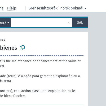
ng
Hjelp
|
Grensesnittspråk:
norsk bokmål
×
ansk
Søk
enes
 bienes
is the maintenance or enhancement of the value of
ed.
de (terra), é a ação para garantir a exploração ou a
a terra.
nciers), est l'action d'assurer l'exploitation ou le
de biens fonciers.