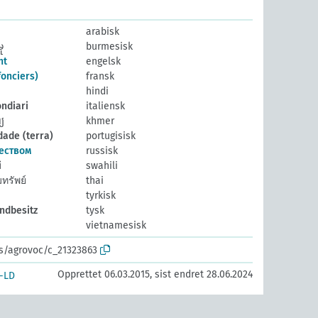
arabisk
ု
burmesisk
nt
engelsk
fonciers)
fransk
hindi
ondiari
italiensk
្យ
khmer
ade (terra)
portugisisk
еством
russisk
i
swahili
ทรัพย์
thai
tyrkisk
ndbesitz
tysk
vietnamesisk
os/agrovoc/c_21323863
Opprettet 06.03.2015, sist endret 28.06.2024
-LD