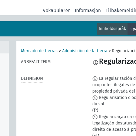
Vokabularer
Informasjon
Tilbakemeldi
Innholdsspråk
sp
Mercado de tierras
>
Adquisición de la tierra
>
Regularizac
Regulariza
ANBEFALT TERM
DEFINISJON
La regularización de
ocupantes ilegales de
propiedad privada del 
Régularisation d'oc
du sol.
(fr)
Regularização da oc
legalização dostatusd
direito de acesso à p
(pt)