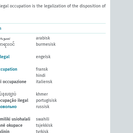
legal occupation is the legalization of the disposition of
a
تسوية ا
arabisk
တရားဝင်
burmesisk
llegal
engelsk
ccupation
fransk
hindi
i occupazione
italiensk
ខុសច្បាប់
khmer
cupação ilegal
portugisisk
мовольно
russisk
iliki usiohalali
swahili
nné okupace
tsjekkisk
alinin
tyrkisk