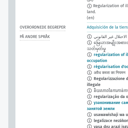
Regularization of il
land.
(en)
OVERORDNEDE BEGREPER
Adquisición de la tierr
PÅ ANDRE SPRÅK
لاحتلال غير القانوني
မြေယာအမျိုးအစား
သတ်မှတ်မှု
regularization of i
occupation
régularisation d'o
अवैध कब्जा का नियमन
Regolarizzazione d
illegale
និយតភាពនៃការកាន់កាប់
regularização da o
узаконивание са
занятой земли
usawawishaji wa um
legalizace nezáko
yasa dışı arazi işg