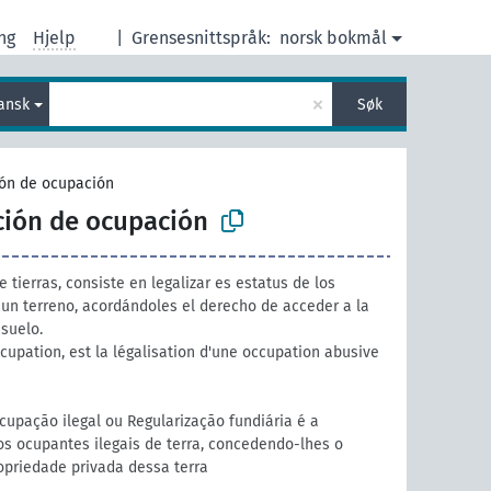
ng
Hjelp
|
Grensesnittspråk:
norsk bokmål
×
ansk
Søk
ión de ocupación
ción de ocupación
 tierras, consiste en legalizar es estatus de los
 un terreno, acordándoles el derecho de acceder a la
suelo.
cupation, est la légalisation d'une occupation abusive
upação ilegal ou Regularização fundiária é a
os ocupantes ilegais de terra, concedendo-lhes o
ropriedade privada dessa terra