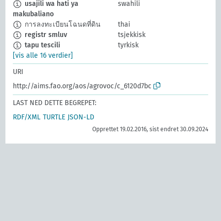
usajili wa hati ya
swahili
makubaliano
การลงทะเบียนโฉนดที่ดิน
thai
registr smluv
tsjekkisk
tapu tescili
tyrkisk
[vis alle 16 verdier]
URI
http://aims.fao.org/aos/agrovoc/c_6120d7bc
LAST NED DETTE BEGREPET:
RDF/XML
TURTLE
JSON-LD
Opprettet 19.02.2016, sist endret 30.09.2024