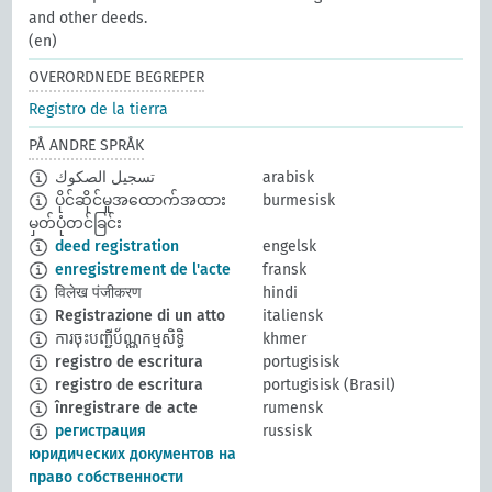
and other deeds.
(en)
OVERORDNEDE BEGREPER
Registro de la tierra
PÅ ANDRE SPRÅK
تسجيل الصكوك
arabisk
ပိုင်ဆိုင်မှုအထောက်အထား
burmesisk
မှတ်ပုံတင်ခြင်း
deed registration
engelsk
enregistrement de l'acte
fransk
विलेख पंजीकरण
hindi
Registrazione di un atto
italiensk
ការចុះបញ្ជីប័ណ្ណកម្មសិទ្ធិ
khmer
registro de escritura
portugisisk
registro de escritura
portugisisk (Brasil)
înregistrare de acte
rumensk
регистрация
russisk
юридических документов на
право собственности