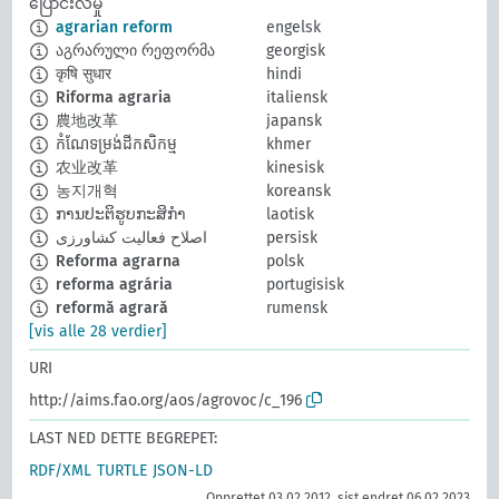
ပြောင်းလဲမှု
agrarian reform
engelsk
აგრარული რეფორმა
georgisk
कृषि सुधार
hindi
Riforma agraria
italiensk
農地改革
japansk
កំណែទម្រង់ដីកសិកម្ម
khmer
农业改革
kinesisk
농지개혁
koreansk
ການປະຕິຮູບກະສິກຳ
laotisk
اصلاح فعالیت کشاورزی
persisk
Reforma agrarna
polsk
reforma agrária
portugisisk
reformă agrară
rumensk
[vis alle 28 verdier]
URI
http://aims.fao.org/aos/agrovoc/c_196
LAST NED DETTE BEGREPET:
RDF/XML
TURTLE
JSON-LD
Opprettet 03.02.2012, sist endret 06.02.2023