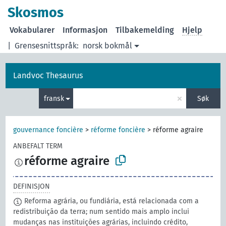
Skosmos
Vokabularer
Informasjon
Tilbakemelding
Hjelp
|
Grensesnittspråk:
norsk bokmål
Landvoc Thesaurus
×
fransk
Søk
gouvernance foncière
>
réforme foncière
>
réforme agraire
ANBEFALT TERM
réforme agraire
DEFINISJON
Reforma agrária, ou fundiária, está relacionada com a
redistribuição da terra; num sentido mais amplo inclui
mudanças nas instituições agrárias, incluindo crédito,