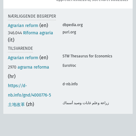
NÆRLIGGENDE BEGREPER
(en)
dbpedia.org
Agrarian reform
purl.org
346.044
Riforma agraria
(it)
TILSVARENDE
STW Thesaurus for Economics
(en)
Agrarian reform
EuroVoc
2970
agrarna reforma
(hr)
d-nb.info
https://d-
nb.info/gnd/4000776-5
زراعة وعلم غابات وصيد أسماك
(zh)
土地改革