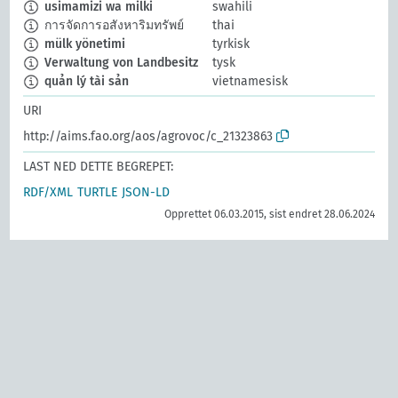
usimamizi wa milki
swahili
การจัดการอสังหาริมทรัพย์
thai
mülk yönetimi
tyrkisk
Verwaltung von Landbesitz
tysk
quản lý tài sản
vietnamesisk
URI
http://aims.fao.org/aos/agrovoc/c_21323863
LAST NED DETTE BEGREPET:
RDF/XML
TURTLE
JSON-LD
Opprettet 06.03.2015, sist endret 28.06.2024