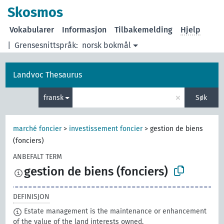
Skosmos
Vokabularer
Informasjon
Tilbakemelding
Hjelp
|
Grensesnittspråk:
norsk bokmål
Landvoc Thesaurus
×
fransk
Søk
marché foncier
>
investissement foncier
>
gestion de biens
(fonciers)
ANBEFALT TERM
gestion de biens (fonciers)
DEFINISJON
Estate management is the maintenance or enhancement
of the value of the land interests owned.