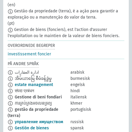
(en)
Gestão da propriedade (terra), é a ação para garantir a
exploração ou a manutenção do valor da terra.
(pt)
Gestion de biens (fonciers), est l'action d'assurer
l'exploitation ou le maintien de la valeur de biens fonciers.
OVERORDNEDE BEGREPER
investissement foncier
PÅ ANDRE SPRÅK
ادارة العقارات
arabisk
အိမ်ယာမြေ စီမံခန့်ခွဲမှု
burmesisk
estate management
engelsk
संपदा प्रबंधन
hindi
Gestione di beni fondiari
italiensk
ការគ្រប់គ្រងអចលនទ្រព្យ
khmer
gestão da propriedade
portugisisk
(terra)
управление имуществом
russisk
Gestión de bienes
spansk