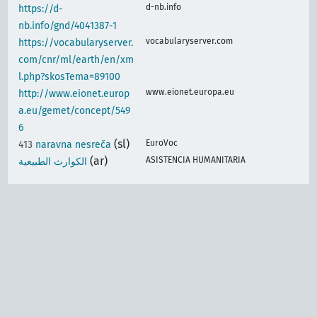
d-nb.info
https://d-
nb.info/gnd/4041387-1
vocabularyserver.com
https://vocabularyserver.
com/cnr/ml/earth/en/xm
l.php?skosTema=89100
www.eionet.europa.eu
http://www.eionet.europ
a.eu/gemet/concept/549
6
(sl)
EuroVoc
413
naravna nesreča
(ar)
ASISTENCIA HUMANITARIA
الكوارث الطبيعية