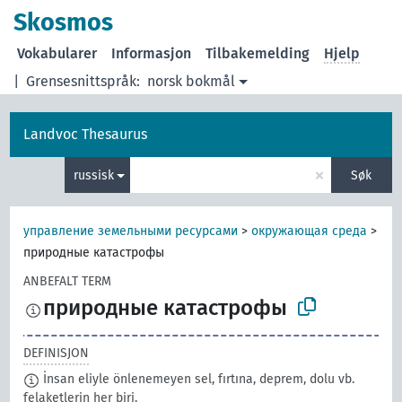
Skosmos
Vokabularer
Informasjon
Tilbakemelding
Hjelp
|
Grensesnittspråk:
norsk bokmål
Landvoc Thesaurus
×
russisk
Søk
управление земельными ресурсами
>
окружающая среда
>
природные катастрофы
ANBEFALT TERM
природные катастрофы
DEFINISJON
İnsan eliyle önlenemeyen sel, fırtına, deprem, dolu vb.
felaketlerin her biri.