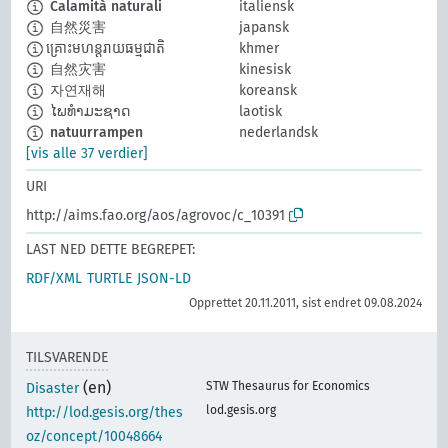
Calamità naturali
italiensk
自然災害
japansk
​គ្រោះមហន្តរាយធម្មជាតិ
khmer
自然灾害
kinesisk
자연재해
koreansk
ໄພທຳມະຊາດ
laotisk
natuurrampen
nederlandsk
[vis alle 37 verdier]
URI
http://aims.fao.org/aos/agrovoc/c_10391
LAST NED DETTE BEGREPET:
RDF/XML
TURTLE
JSON-LD
Opprettet 20.11.2011, sist endret 09.08.2024
TILSVARENDE
(en)
STW Thesaurus for Economics
Disaster
lod.gesis.org
http://lod.gesis.org/thes
oz/concept/10048664