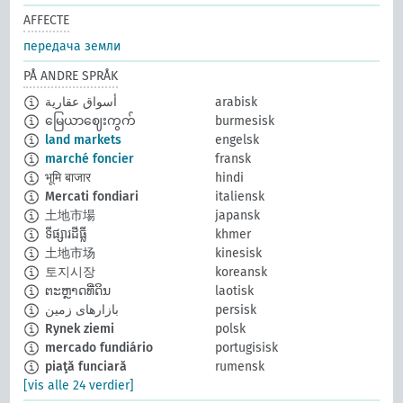
AFFECTE
передача земли
PÅ ANDRE SPRÅK
أسواق عقارية
arabisk
မြေယာဈေးကွက်
burmesisk
land markets
engelsk
marché foncier
fransk
भूमि बाजार
hindi
Mercati fondiari
italiensk
土地市場
japansk
ទីផ្សារដីធ្លី
khmer
土地市场
kinesisk
토지시장
koreansk
ຕະຫຼາດທີ່ດິນ
laotisk
بازارهای زمین
persisk
Rynek ziemi
polsk
mercado fundiário
portugisisk
piaţă funciară
rumensk
[vis alle 24 verdier]