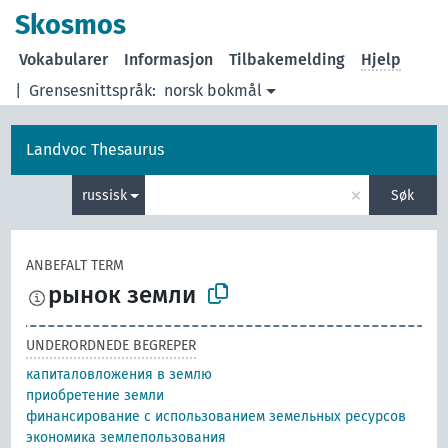
Skosmos
Vokabularer
Informasjon
Tilbakemelding
Hjelp
|
Grensesnittspråk:
norsk bokmål
Landvoc Thesaurus
×
russisk
Søk
ANBEFALT TERM
рынок земли
UNDERORDNEDE BEGREPER
капиталовложения в землю
приобретение земли
финансирование с использованием земельных ресурсов
экономика землепользования