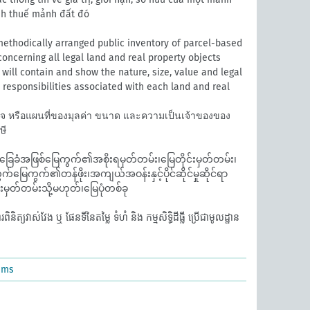
ính thuế mảnh đất đó
ethodically arranged public inventory of parcel-based
oncerning all legal land and real property objects
It will contain and show the nature, size, value and legal
nd responsibilities associated with each land and real
วจ หรือแผนที่ของมุลค่า ขนาด และความเป็นเจ้าของของ
ษี
ေခံအဖြစ်မြေကွက်၏အစိုးရမှတ်တမ်း၊မြေတိုင်းမှတ်တမ်း၊
်မြေကွက်၏တန်ဖိုး၊အကျယ်အဝန်းနှင့်ပိုင်ဆိုင်မှုဆိုင်ရာ
းမှတ်တမ်းသို့မဟုတ်၊မြေပုံတစ်ခု
ត្យវាស់វែង ឬ ផែនទីនៃតម្លៃ ទំហំ និង កម្មសិទ្ធិដីធ្លី ប្រើជាមូលដ្ឋាន
ems