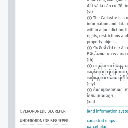
đất và là căn cứ để t
(vi)
The Cadastre is a m
information and data c
within a jurisdiction. 
rights, restrictions a
property object.
บันทึกทั่วไป การสำ
ที่ดินโดยผ่านการจ่ายภา
(th)
အခွန်ကောက်ခံရန်အခြ
အခွန်စည်းကြပ်ခြင်းအတွက
အစိုးရမှတ်တမ်း၊မြေတိုင်
(my)
កំណត់ត្រាសាធារណៈ ការពិនិ
នៃការប្រមូលពន្ធ។​
(km)
OVERORDNEDE BEGREPER
land information syst
UNDERORDNEDE BEGREPER
cadastral maps
parcel plan