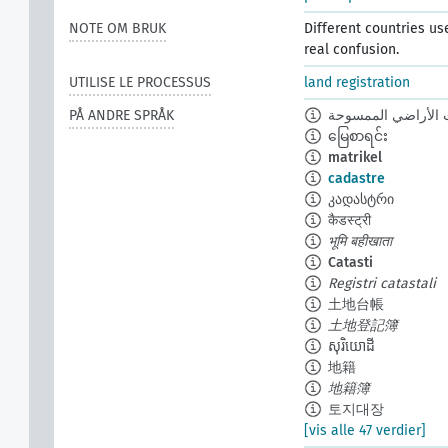
NOTE OM BRUK
Different countries us
real confusion.
UTILISE LE PROCESSUS
land registration
PÅ ANDRE SPRÅK
الأراضي الممسوحة
မြေစာရင်း
matrikel
cadastre
კადასტრი
कैडस्ट्री
भूमि बहीखाता
Catasti
Registri catastali
土地台帳
土地登記簿
សុរិយោដី
地籍
地籍簿
토지대장
[vis alle 47 verdier]