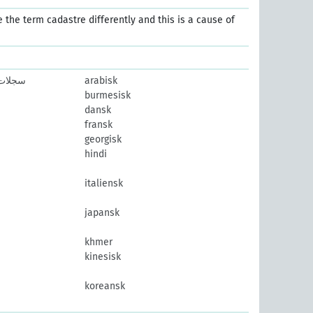
e the term cadastre differently and this is a cause of
سجلات 
arabisk
burmesisk
dansk
fransk
georgisk
hindi
italiensk
japansk
khmer
kinesisk
koreansk