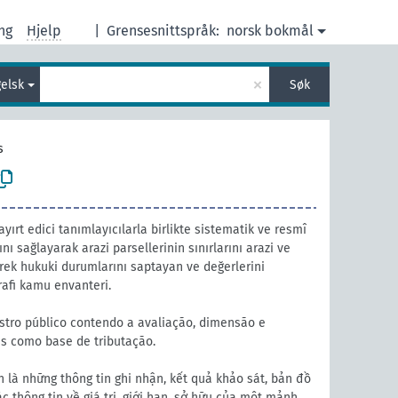
ng
Hjelp
|
Grensesnittspråk:
norsk bokmål
×
elsk
Søk
s
ayırt edici tanımlayıcılarla birlikte sistematik ve resmî
nı sağlayarak arazi parsellerinin sınırlarını arazi ve
erek hukuki durumlarını saptayan ve değerlerini
rafi kamu envanteri.
stro público contendo a avaliação, dimensão e
s como base de tributação.
 là những thông tin ghi nhận, kết quả khảo sát, bản đồ
 thông tin về giá trị, giới hạn, sở hữu của một mảnh