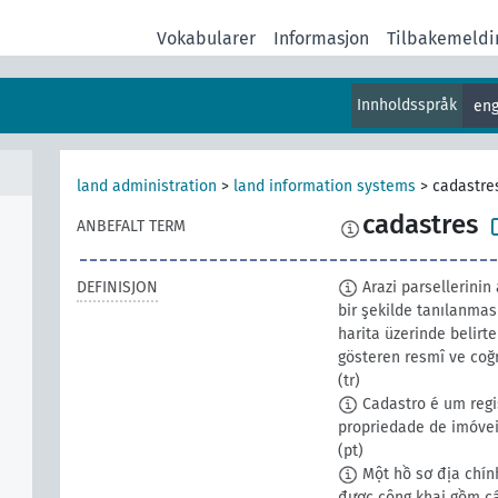
Vokabularer
Informasjon
Tilbakemeldi
Innholdsspråk
eng
land administration
>
land information systems
>
cadastre
cadastres
ANBEFALT TERM
DEFINISJON
Arazi parsellerinin 
bir şekilde tanılanması
harita üzerinde belirt
gösteren resmî ve coğ
(tr)
Cadastro é um regi
propriedade de imóvei
(pt)
Một hồ sơ địa chính
được công khai gồm các