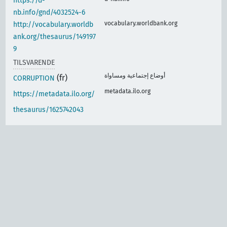
https://d-
nb.info/gnd/4032524-6
vocabulary.worldbank.org
http://vocabulary.worldb
ank.org/thesaurus/149197
9
TILSVARENDE
أوضاع إجتماعية ومساواة
(fr)
CORRUPTION
metadata.ilo.org
https://metadata.ilo.org/
thesaurus/1625742043