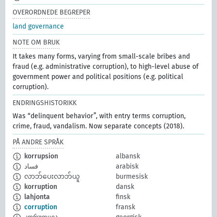
OVERORDNEDE BEGREPER
land governance
NOTE OM BRUK
It takes many forms, varying from small-scale bribes and
fraud (e.g. administrative corruption), to high-level abuse of
government power and political positions (e.g. political
corruption).
ENDRINGSHISTORIKK
Was “delinquent behavior”, with entry terms corruption,
crime, fraud, vandalism. Now separate concepts (2018).
PÅ ANDRE SPRÅK
korrupsion
albansk
فساد
arabisk
လာဘ်ပေးလာဘ်ယူ
burmesisk
korruption
dansk
lahjonta
finsk
corruption
fransk