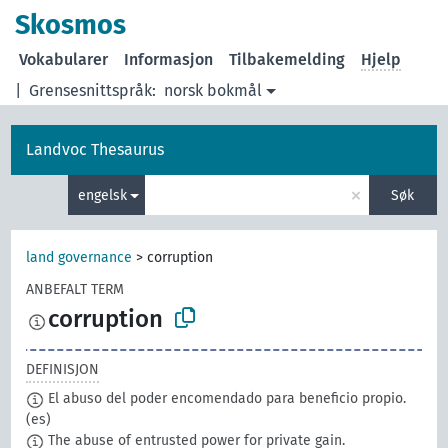
Skosmos
Vokabularer
Informasjon
Tilbakemelding
Hjelp
|
Grensesnittspråk:
norsk bokmål
Landvoc Thesaurus
×
engelsk
Søk
land governance
>
corruption
ANBEFALT TERM
corruption
DEFINISJON
El abuso del poder encomendado para beneficio propio.
(es)
The abuse of entrusted power for private gain.