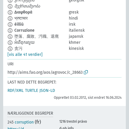
კორუფცია
georgisk
მექრთამეობა
Διαφθορά
gresk
भ्रष्टाचार
hindi
éilliú
irsk
Corruzione
italiensk
堕落、腐敗、汚職、退廃
japansk
អំពើពុករលួយ
khmer
贪污
kinesisk
[vis alle 41 verdier]
URI
http://aims.fao.org/aos/agrovoc/c_28663
LAST NED DETTE BEGREPET:
RDF/XML
TURTLE
JSON-LD
Opprettet 03.02.2012, sist endret 16.06.2024
NÆRLIGGENDE BEGREPER
(fr)
1216 trestní právo
245
corruption
d-nb.info