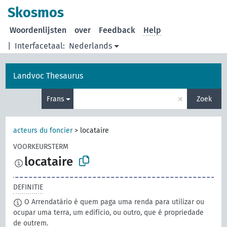
Skosmos
Woordenlijsten
over
Feedback
Help
|
Interfacetaal:
Nederlands
Landvoc Thesaurus
×
Frans
Zoek
acteurs du foncier
>
locataire
VOORKEURSTERM
locataire
DEFINITIE
O Arrendatário é quem paga uma renda para utilizar ou
ocupar uma terra, um edifício, ou outro, que é propriedade
de outrem.