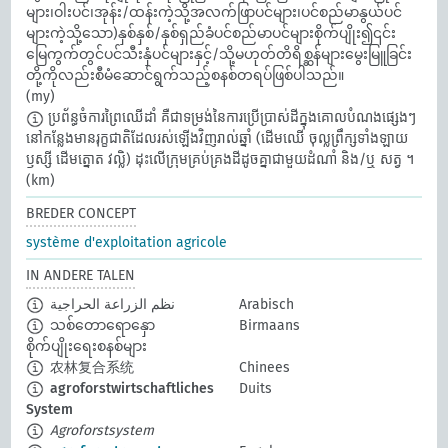
များ၊ဝါးပင်၊အုန်း/ထန်းကဲ့သို့အလက်ဖြာပင်များ၊ပင်စည်မာနွယ်ပင်
များကဲ့သို့သော)နှစ်နှစ်/နှစ်ရှည်ခံပင်စည်မာပင်များစိုက်ပျိုး၍၎င်း
မြေကွက်တွင်ပင်သီးနှံပင်များနှင့်/သို့မဟုတ်တိရိစ္ဆန်များမွေးမြူခြင်း
တို့ကိုလည်းစီမံဆောင်ရွက်သည့်စနစ်တရပ်ဖြစ်ပါသည်။
(my)
ប្រព័ន្ធចំការព្រៃឈើដាំ គឺជាទម្រង់នៃការប្រើប្រាស់ដីក្នុងគោលបំណងផ្សេងៗ
នៅកន្លែងមានរុក្ខជាតិដែលរស់ឡើងវិញរាល់ឆ្នាំ (ដើមឈើ ចុល្ល​ព្រឹក្ស​ទាំង​ឡាយ
ឫស្សី ដើមត្នោត វល្លិ) ដុះលើក្រុមគ្រប់គ្រងដីដូចគ្នាជាមួយដំណាំ និង/ឬ សត្វ ។
(km)
BREDER CONCEPT
système d'exploitation agricole
IN ANDERE TALEN
نظم الزراعة الحراجية
Arabisch
သစ်တောရောနှော
Birmaans
စိုက်ပျိုးရေးစနစ်များ
农林复合系统
Chinees
agroforstwirtschaftliches
Duits
System
Agroforstsystem