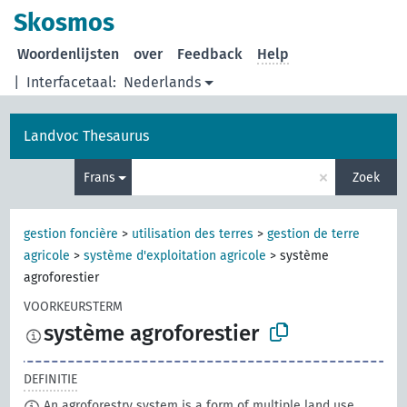
Skosmos
Woordenlijsten
over
Feedback
Help
|
Interfacetaal:
Nederlands
Landvoc Thesaurus
×
Frans
Zoek
gestion foncière
>
utilisation des terres
>
gestion de terre
agricole
>
système d'exploitation agricole
>
système
agroforestier
VOORKEURSTERM
système agroforestier
DEFINITIE
An agroforestry system is a form of multiple land use