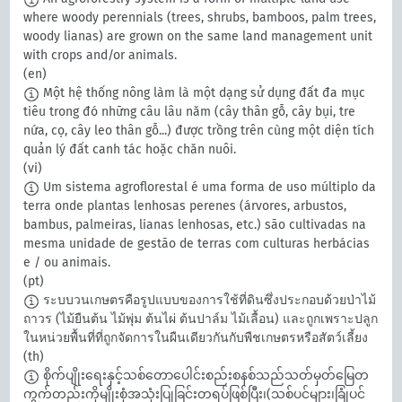
where woody perennials (trees, shrubs, bamboos, palm trees,
woody lianas) are grown on the same land management unit
with crops and/or animals.
(en)
Một hệ thống nông làm là một dạng sử dụng đất đa mục
tiêu trong đó những câu lâu năm (cây thân gỗ, cây bụi, tre
nứa, cọ, cây leo thân gỗ...) được trồng trên cùng một diện tích
quản lý đất canh tác hoặc chăn nuôi.
(vi)
Um sistema agroflorestal é uma forma de uso múltiplo da
terra onde plantas lenhosas perenes (árvores, arbustos,
bambus, palmeiras, lianas lenhosas, etc.) são cultivadas na
mesma unidade de gestão de terras com culturas herbácias
e / ou animais.
(pt)
ระบบวนเกษตรคือรูปแบบของการใช้ที่ดินซึ่งประกอบด้วยป่าไม้
ถาวร (ไม้ยืนต้น ไม้พุ่ม ต้นไผ่ ต้นปาล์ม ไม้เลื้อน) และถูกเพราะปลูก
ในหน่วยพื้นที่ที่ถูกจัดการในผืนเดียวกันกับพืชเกษตรหรือสัตว์เลี้ยง
(th)
စိုက်ပျိုးရေးနှင့်သစ်တောပေါင်းစည်းစနစ်သည်သတ်မှတ်မြေတ
ကွက်တည်းကိုမျိုးစုံအသုံးပြုခြင်းတရပ်ဖြစ်ပြီး၊(သစ်ပင်များ၊ခြုံပင်