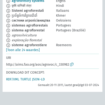
agroforestry systems
Engels
कृषि वानिकी तंत्र
Hindi
Sistemi agroforestali
Italiaans
ប្រព័ន្ធចំការព្រៃឈើដាំ
Khmer
системи агролісівництва
Oekraïens
sistemas agroflorestais
Portugees
sistema agroflorestal
Portugees (Brazilië)
agrossilvicultura
exploração florestal
sisteme agroforestiere
Roemeens
[Toon alle 24 waardes]
URI
http://aims.fao.org/aos/agrovoc/c_330982
DOWNLOAD DIT CONCEPT:
RDF/XML
TURTLE
JSON-LD
Gemaakt 20-11-2011, laatst gewijzigd 03-07-2024