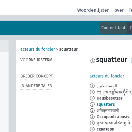
Woordenlijsten
over
F
Content-taal
F
acteurs du foncier
>
squatteur
squatteur
VOORKEURSTERM
BREDER CONCEPT
acteurs du foncier
IN ANDERE TALEN
المستقطنين
ကျူးကျော်နေထိုင်သ
Hausbesetzer
squatters
अतिक्रमणकारी
Occupanti abusivi
អ្នកមករស់នៅឥតច្បាប់
скватери