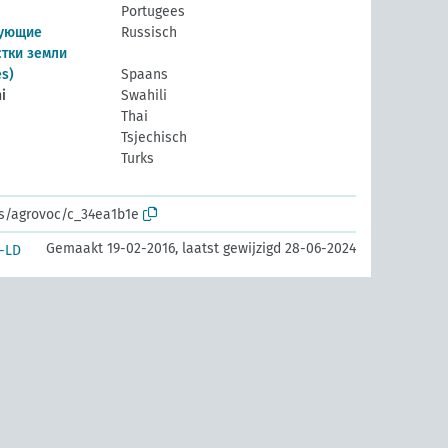
Portugees
дующие
Russisch
тки земли
es)
Spaans
i
Swahili
Thai
Tsjechisch
Turks
os/agrovoc/c_34ea1b1e
Gemaakt 19-02-2016, laatst gewijzigd 28-06-2024
-LD