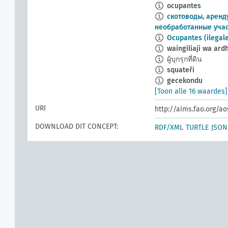
ocupantes
скотоводы, арен
необработанные учас
Ocupantes (ilegal
waingiliaji wa ardh
ผู้บุกรุกที่ดิน
squateři
gecekondu
[Toon alle 16 waardes]
URI
http://aims.fao.org/a
DOWNLOAD DIT CONCEPT:
RDF/XML
TURTLE
JSON