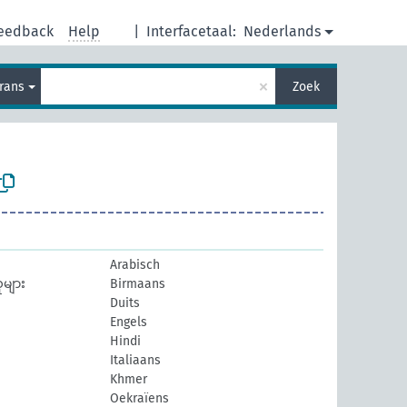
eedback
Help
|
Interfacetaal:
Nederlands
×
rans
Zoek
Arabisch
ူများ
Birmaans
Duits
Engels
Hindi
Italiaans
Khmer
Oekraïens