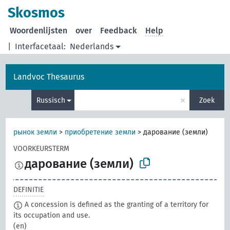
Skosmos
Woordenlijsten
over
Feedback
Help
|
Interfacetaal:
Nederlands
Landvoc Thesaurus
×
Russisch
Zoek
рынок земли
>
приобретение земли
>
дарование (земли)
VOORKEURSTERM
дарование (земли)
DEFINITIE
A concession is defined as the granting of a territory for
its occupation and use.
(en)