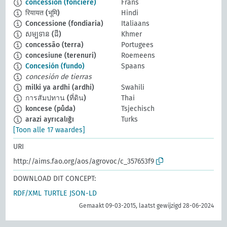
concession (foncière)
Frans
रियायत (भूमि)
Hindi
Concessione (fondiaria)
Italiaans
សម្បទាន (ដី)
Khmer
concessão (terra)
Portugees
concesiune (terenuri)
Roemeens
Concesión (fundo)
Spaans
concesión de tierras
milki ya ardhi (ardhi)
Swahili
การสัมปทาน (ที่ดิน)
Thai
koncese (půda)
Tsjechisch
arazi ayrıcalığı
Turks
[Toon alle 17 waardes]
URI
http://aims.fao.org/aos/agrovoc/c_357653f9
DOWNLOAD DIT CONCEPT:
RDF/XML
TURTLE
JSON-LD
Gemaakt 09-03-2015, laatst gewijzigd 28-06-2024