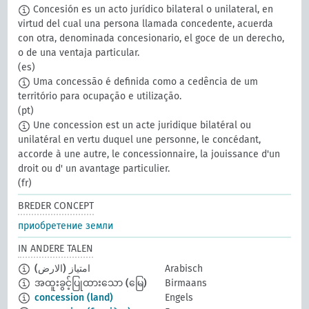
Concesión es un acto jurídico bilateral o unilateral, en
virtud del cual una persona llamada concedente, acuerda
con otra, denominada concesionario, el goce de un derecho,
o de una ventaja particular.
(es)
Uma concessão é definida como a cedência de um
território para ocupação e utilização.
(pt)
Une concession est un acte juridique bilatéral ou
unilatéral en vertu duquel une personne, le concédant,
accorde à une autre, le concessionnaire, la jouissance d'un
droit ou d' un avantage particulier.
(fr)
BREDER CONCEPT
приобретение земли
IN ANDERE TALEN
امتياز (الارض)
Arabisch
အထူးခွင့်ပြုထားသော (မြေ)
Birmaans
concession (land)
Engels