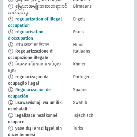
မြေယာအမျိုးအစားတရားဝင်
Birmaans
သတ်မှတ်မှု
regularization of illegal
Engels
occupation
régularisation
Frans
d'occupation
अवैध कब्जा का नियमन
Hindi
Regolarizzazione di
Italiaans
occupazione illegale
និយតភាពនៃការកាន់កាប់ខុស
Khmer
ច្បាប់
regularização da
Portugees
ocupação ilegal
Regularización de
Spaans
ocupación
usawawishaji wa umiliki
Swahili
usiohalali
legalizace nezákonné
Tsjechisch
okupace
yasa dışı arazi işgalinin
Turks
düzenlenmesi