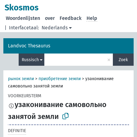
Skosmos
Woordenlijsten
over
Feedback
Help
|
Interfacetaal:
Nederlands
Landvoc Thesaurus
×
Russisch
Zoek
рынок земли
>
приобретение земли
>
узаконивание
самовольно занятой земли
VOORKEURSTERM
узаконивание самовольно
занятой земли
DEFINITIE