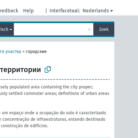
eedback
Help
|
Interfacetaal:
Nederlands
×
isch
Zoek
го участка
>
городские
 территории
sely populated area containing the city proper;
usly settled commuter areas; definitions of urban areas
 um espaço onde a ocupação do solo é caracterizado
 concentração de infraestruturas, estando destinado
onstrução de edifícios.