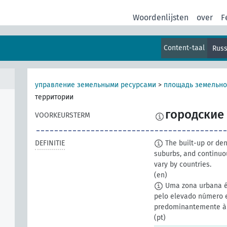
Woordenlijsten
over
F
Content-taal
Russ
управление земельными ресурсами
>
площадь земельно
территории
городские
VOORKEURSTERM
DEFINITIE
The built-up or den
suburbs, and continuo
vary by countries.
(en)
Uma zona urbana é
pelo elevado número e
predominantemente à c
(pt)