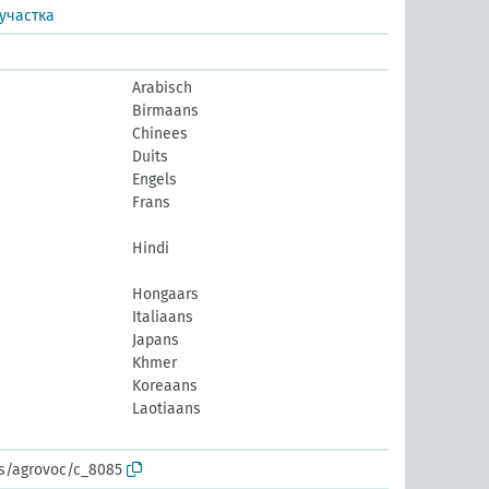
участка
Arabisch
Birmaans
Chinees
Duits
Engels
Frans
Hindi
Hongaars
Italiaans
Japans
Khmer
Koreaans
Laotiaans
os/agrovoc/c_8085