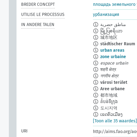
BREDER CONCEPT
площадь земельного 
UTILISE LE PROCESSUS
урбанизация
IN ANDERE TALEN
مناطق حضرية
မြို့ပြဧရိယာ
城市地区
städtischer Raum
urban areas
zone urbaine
espace urbain
शहरी क्षेत्र
नगरीय क्षेत्र
városi terület
Aree urbane
都市地域
តំបន់ទីក្រុង
도시지역
ເຂດຕົວເມືອງ
[Toon alle 35 waardes]
URI
http://aims.fao.org/a