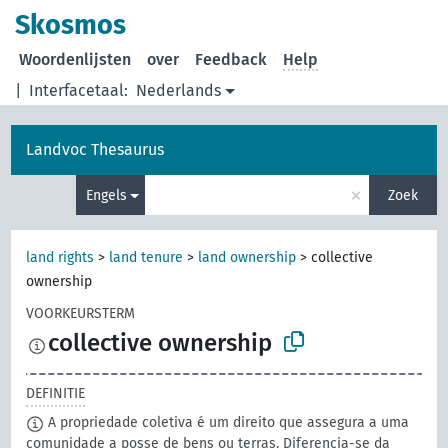
Skosmos
Woordenlijsten
over
Feedback
Help
|
Interfacetaal:
Nederlands
Landvoc Thesaurus
×
Engels
Zoek
land rights
>
land tenure
>
land ownership
>
collective
ownership
VOORKEURSTERM
collective ownership
DEFINITIE
A propriedade coletiva é um direito que assegura a uma
comunidade a posse de bens ou terras. Diferencia-se da