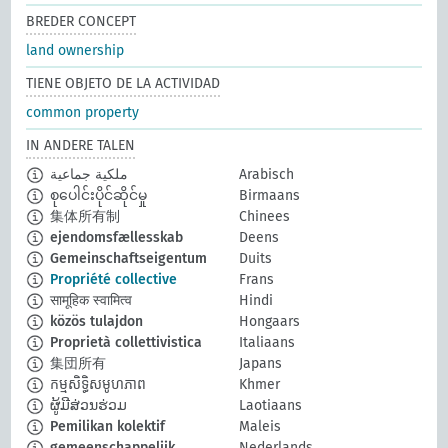
BREDER CONCEPT
land ownership
TIENE OBJETO DE LA ACTIVIDAD
common property
IN ANDERE TALEN
ملكية جماعية
Arabisch
စုပေါင်းပိုင်ဆိုင်မှု
Birmaans
集体所有制
Chinees
ejendomsfællesskab
Deens
Gemeinschaftseigentum
Duits
Propriété collective
Frans
सामूहिक स्वामित्व
Hindi
közös tulajdon
Hongaars
Proprietà collettivistica
Italiaans
集団所有
Japans
កម្មសិទ្ធិសមូហភាព
Khmer
ຜູ້ມີສ່ວນຮ່ວມ
Laotiaans
Pemilikan kolektif
Maleis
gemeenschappelijk
Nederlands