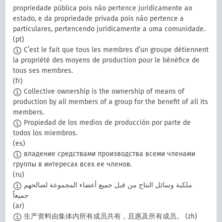
propriedade pública pois não pertence juridicamente ao
estado, e da propriedade privada pois não pertence a
particulares, pertencendo juridicamente a uma comunidade.
(pt)
C’est le fait que tous les membres d’un groupe détiennent
la propriété des moyens de production pour le bénéfice de
tous ses membres.
(fr)
Collective ownership is the ownership of means of
production by all members of a group for the benefit of all its
members.
Propiedad de los medios de producción por parte de
todos los miembros.
(es)
владение средствами производства всеми членами
группы в интересах всех ее членов.
(ru)
ملكية وسائل النتاج من قبل جميع أعضاء المجموعة لصالحهم
جميعاً
(ar)
生产资料由集体内所有成员共有，且惠及所有成员。
(zh)