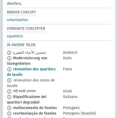
dwellers.
BREDER CONCEPT
urbanization
VERWANTE CONCEPTEN
squatters
IN ANDERE TALEN
تحسين الأحياء الفقيرة
Arabisch
Modernisierung von
Duits
Slumgebieten
rénovation des quartiers
Frans
de taudis
rénovation des zones de
taudis
गंदी बस्ती उन्नयन
Hindi
Riqualificazione dei
Italiaans
quartieri degradati
melhoramento de favelas
Portugees
reurbanização de favelas
Portugees (Brazilië)