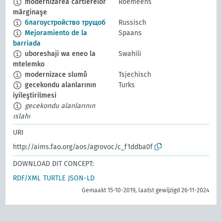
modernizarea cartierelor
Roemeens
mărginaşe
благоустройство трущоб
Russisch
Mejoramiento de la
Spaans
barriada
uboreshaji wa eneo la
Swahili
mtelemko
modernizace slumů
Tsjechisch
gecekondu alanlarının
Turks
iyileştirilmesi
gecekondu alanlarının
ıslahı
URI
http://aims.fao.org/aos/agrovoc/c_f1ddba0f
DOWNLOAD DIT CONCEPT:
RDF/XML
TURTLE
JSON-LD
Gemaakt 15-10-2019, laatst gewijzigd 26-11-2024