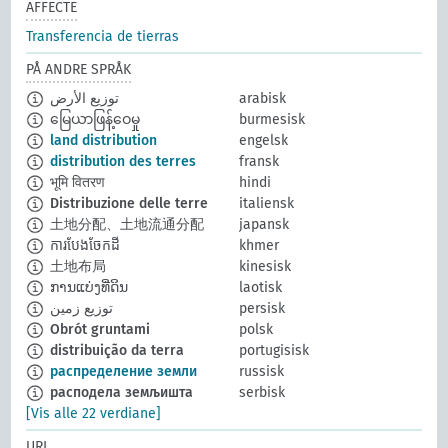
AFFECTE
Transferencia de tierras
PÅ ANDRE SPRÅK
توزيع الأرض
arabisk
မြေယာဖြန့်ဝေမှု
burmesisk
land distribution
engelsk
distribution des terres
fransk
भूमि वितरण
hindi
Distribuzione delle terre
italiensk
土地分配、土地流通分配
japansk
ការបែងចែកដី
khmer
土地布局
kinesisk
ການແບ່ງທີ່ດິນ
laotisk
توزيع زمين
persisk
Obrót gruntami
polsk
distribuição da terra
portugisisk
распределение земли
russisk
расподела земљишта
serbisk
[Vis alle 22 verdiane]
URI