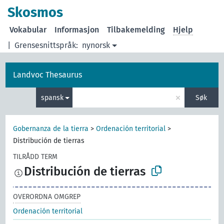
Skosmos
Vokabular
Informasjon
Tilbakemelding
Hjelp
|
Grensesnittspråk:
nynorsk
Landvoc Thesaurus
×
spansk
Søk
Gobernanza de la tierra
>
Ordenación territorial
>
Distribución de tierras
TILRÅDD TERM
Distribución de tierras
OVERORDNA OMGREP
Ordenación territorial