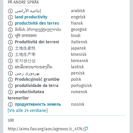
PÅ ANDRE SPRÅK
إنتاجية الأراضي
arabisk
land productivity
engelsk
productivité des terres
fransk
მიწის პროდუქტიულობა
georgisk
भूमि उत्पादकता
hindi
Produttività dei terreni
italiensk
土地生産性
japansk
土地生产率
kinesisk
토지생산성
koreansk
ຜະລິດຕະພາບຂອງດິນ
laotisk
بهره‌وری زمین
persisk
Produkcyjność gruntów
polsk
produtividade da terra
portugisisk
productivitatea
rumensk
terenurilor
продуктивность земель
russisk
[Vis alle 24 verdiane]
URI
http://aims.fao.org/aos/agrovoc/c_4176