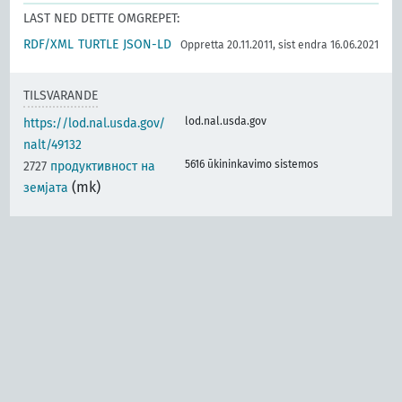
LAST NED DETTE OMGREPET:
RDF/XML
TURTLE
JSON-LD
Oppretta 20.11.2011, sist endra 16.06.2021
TILSVARANDE
lod.nal.usda.gov
https://lod.nal.usda.gov/
nalt/49132
5616 ūkininkavimo sistemos
2727
продуктивност на
(mk)
земјата