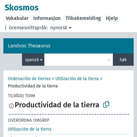
Skosmos
Vokabular
Informasjon
Tilbakemelding
Hjelp
|
Grensesnittspråk:
nynorsk
Landvoc Thesaurus
×
spansk
Søk
Ordenación de tierras
>
Utilización de la tierra
>
Productividad de la tierra
TILRÅDD TERM
Productividad de la tierra
OVERORDNA OMGREP
Utilización de la tierra