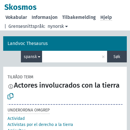
Skosmos
Vokabular
Informasjon
Tilbakemelding
Hjelp
|
Grensesnittspråk:
nynorsk
Landvoc Thesaurus
×
spansk
Søk
TILRÅDD TERM
Actores involucrados con la tierra
UNDERORDNA OMGREP
Actividad
Activistas por el derecho a la tierra