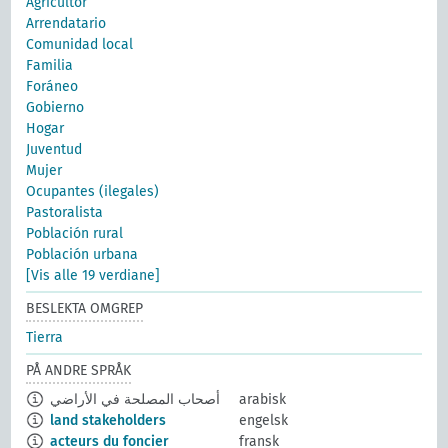
Agricultor
Arrendatario
Comunidad local
Familia
Foráneo
Gobierno
Hogar
Juventud
Mujer
Ocupantes (ilegales)
Pastoralista
Población rural
Población urbana
[Vis alle 19 verdiane]
BESLEKTA OMGREP
Tierra
PÅ ANDRE SPRÅK
أصحاب المصلحة في الأراضي
arabisk
land stakeholders
engelsk
acteurs du foncier
fransk