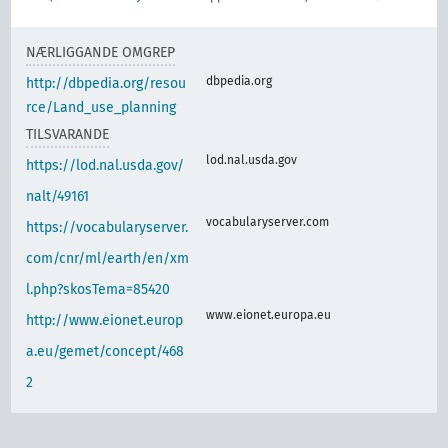
NÆRLIGGANDE OMGREP
dbpedia.org
http://dbpedia.org/resou
rce/Land_use_planning
TILSVARANDE
lod.nal.usda.gov
https://lod.nal.usda.gov/
nalt/49161
vocabularyserver.com
https://vocabularyserver.
com/cnr/ml/earth/en/xm
l.php?skosTema=85420
www.eionet.europa.eu
http://www.eionet.europ
a.eu/gemet/concept/468
2