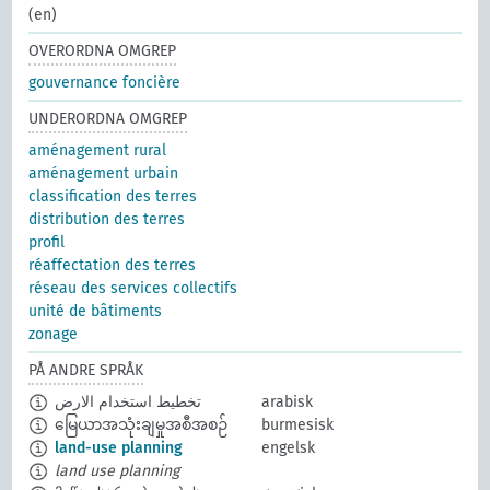
(en)
OVERORDNA OMGREP
gouvernance foncière
UNDERORDNA OMGREP
aménagement rural
aménagement urbain
classification des terres
distribution des terres
profil
réaffectation des terres
réseau des services collectifs
unité de bâtiments
zonage
PÅ ANDRE SPRÅK
تخطيط استخدام الارض
arabisk
မြေယာအသုံးချမှုအစီအစဉ်
burmesisk
land-use planning
engelsk
land use planning