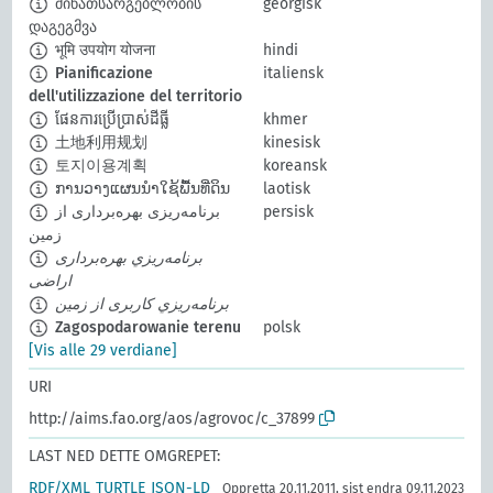
მიწათსარგებლობის
georgisk
დაგეგმვა
भूमि उपयोग योजना
hindi
Pianificazione
italiensk
dell'utilizzazione del territorio
ផែនការប្រើប្រាស់ដីធ្លី
khmer
土地利用规划
kinesisk
토지이용계획
koreansk
ການວາງແຜນນຳໃຊ້ພື້ນທີ່ດິນ
laotisk
برنامه‌ریزی بهره‌برداری از
persisk
زمین
برنامه‌ريزي بهره‌برداری
اراضی
برنامه‌ريزي کاربری از زمين
Zagospodarowanie terenu
polsk
[Vis alle 29 verdiane]
URI
http://aims.fao.org/aos/agrovoc/c_37899
LAST NED DETTE OMGREPET:
RDF/XML
TURTLE
JSON-LD
Oppretta 20.11.2011, sist endra 09.11.2023